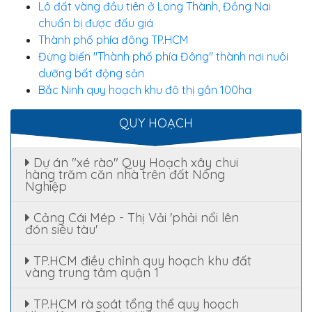
Lô đất vàng đầu tiên ở Long Thành, Đồng Nai
chuẩn bị được đấu giá
Thành phố phía đông TP.HCM
Đừng biến "Thành phố phía Đông" thành nơi nuôi
dưỡng bất động sản
Bắc Ninh quy hoạch khu đô thị gần 100ha
QUY HOẠCH
Dự án "xé rào" Quy Hoạch xây chui
hàng trăm căn nhà trên đất Nông
Nghiệp
Cảng Cái Mép - Thị Vải 'phải nổi lên
đón siêu tàu'
TP.HCM điều chỉnh quy hoạch khu đất
vàng trung tâm quận 1
TP.HCM rà soát tổng thể quy hoạch