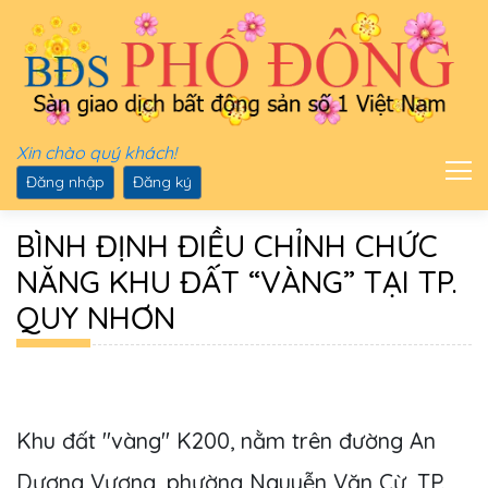
Xin chào quý khách!
Đăng nhập
Đăng ký
BÌNH ĐỊNH ĐIỀU CHỈNH CHỨC
NĂNG KHU ĐẤT “VÀNG” TẠI TP.
QUY NHƠN
Khu đất "vàng" K200, nằm trên đường An
Dương Vương, phường Nguyễn Văn Cừ, TP.