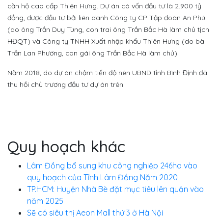
căn hộ cao cấp Thiên Hưng. Dự án có vốn đầu tư là 2.900 tỷ
đồng, được đầu tư bởi liên danh Công ty CP Tập đoàn An Phú
(do ông Trần Duy Tùng, con trai ông Trần Bắc Hà làm chủ tịch
HĐQT) và Công ty TNHH Xuất nhập khẩu Thiên Hưng (do bà
Trần Lan Phương, con gái ông Trần Bắc Hà làm chủ).
Năm 2018, do dự án chậm tiến độ nên UBND tỉnh Bình Định đã
thu hồi chủ trương đầu tư dự án trên.
Quy hoạch khác
Lâm Đồng bổ sung khu công nghiệp 246ha vào
quy hoạch của Tỉnh Lâm Đồng Năm 2020
TP.HCM: Huyện Nhà Bè đặt mục tiêu lên quận vào
năm 2025
Sẽ có siêu thị Aeon Mall thứ 3 ở Hà Nội