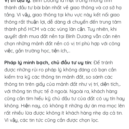
Vị trí địa lý:
Bình Dương là một trong những tỉnh
thành đầu tư bài bản nhất về giao thông và cơ sở hạ
tầng. Vì vậy, giao thông tại khu vực này kết nối giao
thông rất thuận lợi, dễ dàng di chuyển đến trung tâm
thành phố HCM và các vùng lân cận. Tuy nhiên, khi
quyết định mua đất nền tại Bình Dương vẫn cần nên
chọn những mảnh đất nền có vị trí phù hợp với công
việc, gần trường học, tiện ích,...
Pháp lý minh bạch, chủ đầu tư uy tín:
Để tránh
được những rủi ro pháp lý không đáng có bạn cần
kiểm tra kỹ các thông tin mảnh đất, so sánh các
thông tin trên giấy của mảnh đất như vị trí, diện tích,..
với thông tin thực tế ở ngoài. Ngoài ra, khách hàng
cũng cần tìm hiểu kỹ chủ đầu tư của đất có uy tín hay
không. Hiện nay, có không ít những dự án ma mọc lên
rất nhiều lừa được không ít khách hàng nhẹ dạ cả tin.
Vì vậy, các tin tức cũng cần được chọn lọc.