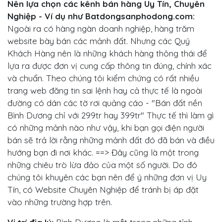
Nên lựa chọn các kênh bán hàng Uy Tín, Chuyên
Nghiệp - Ví dụ như Batdongsanphodong.com:
Ngoài ra có hàng ngàn doanh nghiệp, hàng trăm
website bày bán các mảnh đất. Nhưng các Quý
Khách Hàng nên là những khách hàng thông thái để
lựa ra được đơn vị cung cấp thông tin đúng, chính xác
và chuẩn. Theo chúng tôi kiểm chứng có rất nhiều
trang web đăng tin sai lệnh hay cả thực tế là ngoài
đường có dán các tờ rơi quảng cáo - "Bán đất nền
Bình Dương chỉ với 299tr hay 399tr" Thực tế thì làm gì
có những mảnh nào như vậy, khi bạn gọi điện người
bán sẽ trả lời rằng những mảnh đất đó đã bán và điều
hướng bạn đi nơi khác. ==> Đây cũng là một trong
những chiêu trò lừa đảo của một số người. Do đó
chúng tôi khuyên các bạn nên để ý những đơn vị Uy
Tín, có Website Chuyên Nghiệp để tránh bị áp đặt
vào những trường hợp trên.