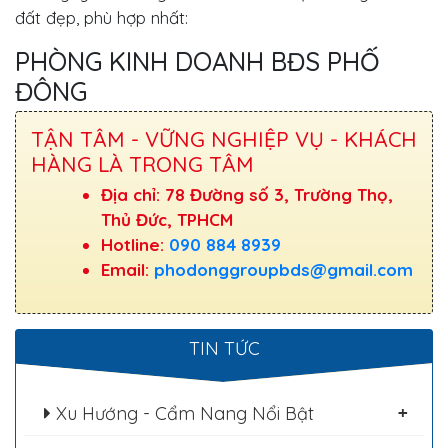
đất đẹp, phù hợp nhất:
PHÒNG KINH DOANH BĐS PHỐ
ĐÔNG
TẬN TÂM - VỮNG NGHIỆP VỤ - KHÁCH
HÀNG LÀ TRONG TÂM
Địa chỉ: 78 Đường số 3, Trường Thọ,
Thủ Đức, TPHCM
Hotline:
090 884 8939
Email:
phodonggroupbds@gmail.com
TIN TỨC
Xu Hướng - Cẩm Nang Nổi Bật
+