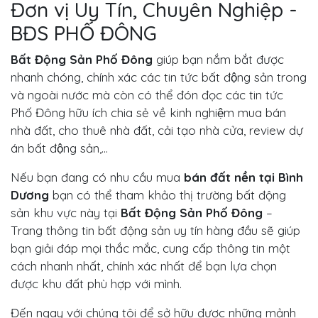
Đơn vị Uy Tín, Chuyên Nghiệp -
BĐS PHỐ ĐÔNG
Bất Động Sản Phố Đông
giúp bạn nắm bắt được
nhanh chóng, chính xác các tin tức bất động sản trong
và ngoài nước mà còn có thể đón đọc các tin tức
Phố Đông hữu ích chia sẻ về kinh nghiệm mua bán
nhà đất, cho thuê nhà đất, cải tạo nhà cửa, review dự
án bất động sản,...
Nếu bạn đang có nhu cầu mua
bán đất nền tại Bình
Dương
bạn có thể tham khảo thị trường bất động
sản khu vực này tại
Bất Động Sản Phố Đông
–
Trang thông tin bất động sản uy tín hàng đầu sẽ giúp
bạn giải đáp mọi thắc mắc, cung cấp thông tin một
cách nhanh nhất, chính xác nhất để bạn lựa chọn
được khu đất phù hợp với mình.
Đến ngay với chúng tôi để sở hữu được những mảnh