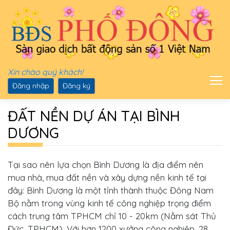
Xin chào quý khách!
Đăng nhập
Đăng ký
ĐẤT NỀN DỰ ÁN TẠI BÌNH
DƯƠNG
Tại sao nên lựa chọn Bình Dương là địa điểm nên
mua nhà, mua đất nền và xây dựng nền kinh tế tại
đây: Bình Dương là một tỉnh thành thuộc Đông Nam
Bộ nằm trong vùng kinh tế công nghiệp trọng điểm
cách trung tâm TPHCM chỉ 10 - 20km (Nằm sát Thủ
Đức, TPHCM). Với hơn 1200 xưởng công nghiệp, 28