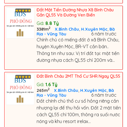
Đất Mặt Tiền Đường Nhựa Xã Bình Châu
Gần QL55 Và Đường Ven Biển
Giá:
8.8
Tỷ
2
,
,
3381m
X.Bình Châu
H.Xuyên Mộc
Bà
6 năm trước
Rịa - Vũng Tàu
Chính chủ có miếng đất ở xã Bình Châu,
huyện Xuyên Mộc, BR-VT cần bán..
Thông tin như sau: Vị trí đất tại: mặt tiền
đường nhựa cách QL55 chỉ 200m và...
Đất Bình Châu 2MT Thổ Cư SHR Ngay QL55
Giá:
1.6
Tỷ
2
,
,
265m
X.Bình Châu
H.Xuyên Mộc
Bà
6 năm trước
Rịa - Vũng Tàu
Đất chính chủ thổ cư sổ hồng riêng cần
nhượng lại để thu hồi vốn. Đất 2 mặt tiền
cách QL55 chỉ 100m, thông ra suối nước
nóng và khu resort irelax...