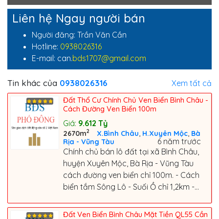
Liên hệ Ngay người bán
Người đăng: Trần Văn Cần
Hotline:
0938026316
E-mail: can.
bds1707@gmail.com
Tin khác của
0938026316
Xem tất cả
Đất Thổ Cư Chính Chủ Ven Biển Bình Châu -
Cách Đường Ven Biển 100m
Giá:
9.612
Tỷ
2
,
,
2670m
X.Bình Châu
H.Xuyên Mộc
Bà
6 năm trước
Rịa - Vũng Tàu
Chính chủ bán lô đất tại xã Bình Châu,
huyện Xuyên Mộc, Bà Rịa - Vũng Tàu
cách đường ven biển chỉ 100m. - Cách
biển tắm Sông Lô - Suối Ồ chỉ 1,2km -...
Đất Ven Biển Bình Châu Mặt Tiền QL55 Cần