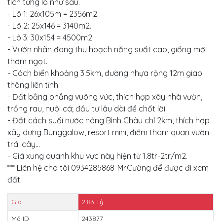
tích từng lô như sau.
- Lô 1: 26x105m = 2356m2.
- Lô 2: 25x146 = 3140m2.
- Lô 3: 30x154 = 4500m2.
- Vườn nhãn đang thu hoạch năng suất cao, giống mới
thơm ngọt.
- Cách biển khoảng 3.5km, đường nhựa rộng 12m giao
thông liên tỉnh.
- Đất bằng phẳng vuông vức, thích hợp xây nhà vườn,
trồng rau, nuôi cá; đầu tư lâu dài để chốt lời.
- Đất cách suối nước nóng Bình Châu chỉ 2km, thích hợp
xây dựng Bunggalow, resort mini, điểm tham quan vườn
trái cây...
- Giá xung quanh khu vực này hiện từ 1.8tr-2tr/m2.
*** Liên hệ cho tôi 0934285868-Mr.Cường để được đi xem
đất.
Giá
2.83
Tỷ
Mã ID
243877