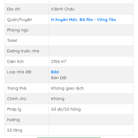
Địa chỉ
X.Bình Châu
Quận/huyện
H.Xuyên Mộc
,
Bà Rịa - Vũng Tàu
Phòng ngủ
Toilet
Đường trước nhà
2
Diện tích
2356 m
Loại nhà đất
Bán
Bán Đất
Trạng thái
Không giao dịch
Chính chủ
Không
Pháp lý
Sổ đỏ/Sổ hồng
Hướng
Số tầng