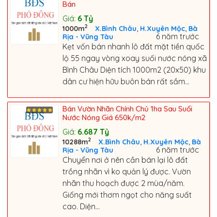
Bán
Giá:
6
Tỷ
2
,
,
1000m
X.Bình Châu
H.Xuyên Mộc
Bà
6 năm trước
Rịa - Vũng Tàu
Kẹt vốn bán nhanh lô đất mặt tiền quốc
lộ 55 ngay vòng xoay suối nước nóng xã
Bình Châu Diện tích 1000m2 (20x50) khu
dân cư hiện hữu buôn bán rất sầm...
Bán Vườn Nhãn Chính Chủ 1ha Sau Suối
Nước Nóng Giá 650k/m2
Giá:
6.687
Tỷ
2
,
,
10288m
X.Bình Châu
H.Xuyên Mộc
Bà
6 năm trước
Rịa - Vũng Tàu
Chuyển nơi ở nên cần bán lại lô đất
trồng nhãn vì ko quản lý được. Vườn
nhãn thu hoạch được 2 mùa/năm.
Giống mới thơm ngọt cho năng suất
cao. Diện...