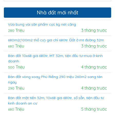
Nhà đất mới nhất
Vừa bung vài săn phẩm cực kỳ nét căng
Triệu
3 tháng trước
280
680m2(100m2 thổ cư) giá chỉ 680tr. Đất ở mt đường 32m
Triệu
3 tháng trước
680
Bán đất 10x68 giá 680tr, MT 32m, tiện đầu tư-mua ở-kinh
doanh
Triệu
4 tháng trước
500
Bán đất vòng xoay Phú Riềng 290 triệu 260m2 sang tên
ngay
Triệu
4 tháng trước
290
Bán đất mặt tiền 32m, 10x68 giá 680tr, sổ sẵn, tiện đầu tư
kinh doanh an cư
Triệu
5 tháng trước
680