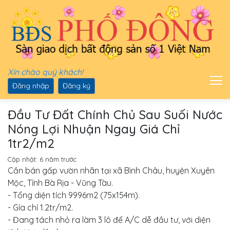
Xin chào quý khách!
Đăng nhập
Đăng ký
Đầu Tư Đất Chính Chủ Sau Suối Nước
Nóng Lợi Nhuận Ngay Giá Chỉ
1tr2/m2
Cập nhật:
6 năm trước
Cần bán gấp vườn nhãn tại xã Bình Châu, huyện Xuyên
Mộc, Tỉnh Bà Rịa - Vũng Tàu.
- Tổng diện tích 9996m2 (75x154m).
- Gía chỉ 1.2tr/m2.
- Đang tách nhỏ ra làm 3 lô để A/C dễ đầu tư, với diện