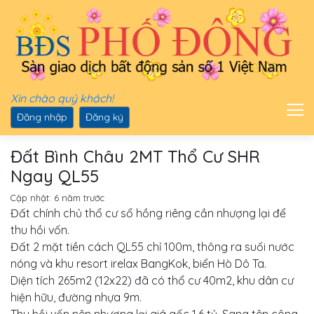
Xin chào quý khách!
Đăng nhập
Đăng ký
Đất Bình Châu 2MT Thổ Cư SHR
Ngay QL55
Cập nhật:
6 năm trước
Đất chính chủ thổ cư sổ hồng riêng cần nhượng lại để
thu hồi vốn.
Đất 2 mặt tiền cách QL55 chỉ 100m, thông ra suối nước
nóng và khu resort irelax BangKok, biển Hò Dô Ta.
Diện tích 265m2 (12x22) đã có thổ cư 40m2, khu dân cư
hiện hữu, đường nhựa 9m.
Thu hồi vốn nên nhượng lại giá gốc 1,6 tỷ. Sang tên công