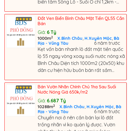
biển tắm Sông Lô - Suối Ồ chỉ 1,2km -...
Đất Ven Biển Bình Châu Mặt Tiền QL55 Cần
Bán
Giá:
6
Tỷ
2
,
,
1000m
X.Bình Châu
H.Xuyên Mộc
Bà
6 năm trước
Rịa - Vũng Tàu
Kẹt vốn bán nhanh lô đất mặt tiền quốc
lộ 55 ngay vòng xoay suối nước nóng xã
Bình Châu Diện tích 1000m2 (20x50) khu
dân cư hiện hữu buôn bán rất sầm...
Bán Vườn Nhãn Chính Chủ 1ha Sau Suối
Nước Nóng Giá 650k/m2
Giá:
6.687
Tỷ
2
,
,
10288m
X.Bình Châu
H.Xuyên Mộc
Bà
6 năm trước
Rịa - Vũng Tàu
Chuyển nơi ở nên cần bán lại lô đất
trồng nhãn vì ko quản lý được. Vườn