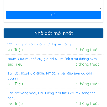
Nhà đất mới nhất
Vừa bung vài săn phẩm cực kỳ nét căng
Triệu
3 tháng trước
280
680m2(100m2 thổ cư) giá chỉ 680tr. Đất ở mt đường 32m
Triệu
3 tháng trước
680
Bán đất 10x68 giá 680tr, MT 32m, tiện đầu tư-mua ở-kinh
doanh
Triệu
4 tháng trước
500
Bán đất vòng xoay Phú Riềng 290 triệu 260m2 sang tên
ngay
Triệu
4 tháng trước
290