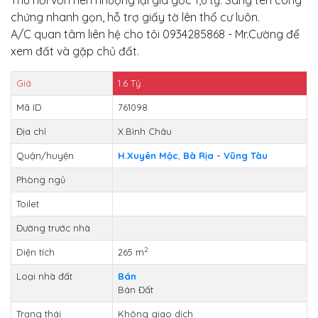
chứng nhanh gọn, hỗ trợ giấy tờ lên thổ cư luôn.
A/C quan tâm liên hệ cho tôi 0934285868 - Mr.Cường để
xem đất và gặp chủ đất.
Giá
1.6
Tỷ
Mã ID
761098
Địa chỉ
X.Bình Châu
Quận/huyện
H.Xuyên Mộc
,
Bà Rịa - Vũng Tàu
Phòng ngủ
Toilet
Đường trước nhà
2
Diện tích
265 m
Loại nhà đất
Bán
Bán Đất
Trạng thái
Không giao dịch