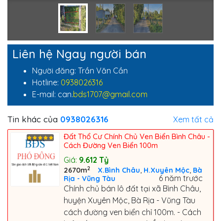
Liên hệ Ngay người bán
Người đăng: Trần Văn Cần
Hotline:
0938026316
E-mail: can.
bds1707@gmail.com
Tin khác của
0938026316
Xem tất cả
Đất Thổ Cư Chính Chủ Ven Biển Bình Châu -
Cách Đường Ven Biển 100m
Giá:
9.612
Tỷ
2
,
,
2670m
X.Bình Châu
H.Xuyên Mộc
Bà
6 năm trước
Rịa - Vũng Tàu
Chính chủ bán lô đất tại xã Bình Châu,
huyện Xuyên Mộc, Bà Rịa - Vũng Tàu
cách đường ven biển chỉ 100m. - Cách