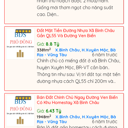
nhãn thu hoạch được 2 mùa/năm.
Giống mới thơm ngọt cho năng suất
cao. Diện...
Đất Mặt Tiền Đường Nhựa Xã Bình Châu
Gần QL55 Và Đường Ven Biển
Giá:
8.8
Tỷ
2
,
,
3381m
X.Bình Châu
H.Xuyên Mộc
Bà
6 năm trước
Rịa - Vũng Tàu
Chính chủ có miếng đất ở xã Bình Châu,
huyện Xuyên Mộc, BR-VT cần bán..
Thông tin như sau: Vị trí đất tại: mặt tiền
đường nhựa cách QL55 chỉ 200m và...
Bán Đất Chính Chủ Ngay Đường Ven Biển
Có Khu Homestay Xã Bình Châu
Giá:
6.43
Tỷ
2
,
,
1948m
X.Bình Châu
H.Xuyên Mộc
Bà
6 năm trước
Rịa - Vũng Tàu
Bán lô đất gần homestay cách đường