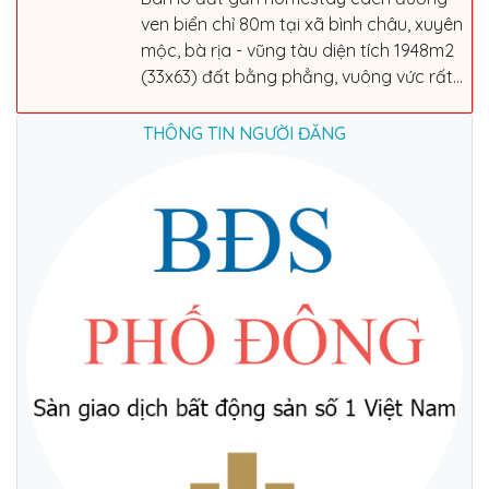
ven biển chỉ 80m tại xã bình châu, xuyên
mộc, bà rịa - vũng tàu diện tích 1948m2
(33x63) đất bằng phẳng, vuông vức rất...
THÔNG TIN NGƯỜI ĐĂNG