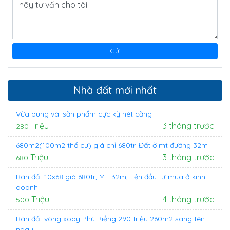
Nhà đất mới nhất
Vừa bung vài săn phẩm cực kỳ nét căng
Triệu
3 tháng trước
280
680m2(100m2 thổ cư) giá chỉ 680tr. Đất ở mt đường 32m
Triệu
3 tháng trước
680
Bán đất 10x68 giá 680tr, MT 32m, tiện đầu tư-mua ở-kinh
doanh
Triệu
4 tháng trước
500
Bán đất vòng xoay Phú Riềng 290 triệu 260m2 sang tên
ngay