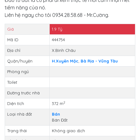
tiềm năng của nó.
Liên hệ ngay cho tôi 0934.28.58.68 - Mr.Cường.
Giá
1.9
Tỷ
Mã ID
444754
Địa chỉ
X.Bình Châu
Quận/huyện
H.Xuyên Mộc
,
Bà Rịa - Vũng Tàu
Phòng ngủ
Toilet
Đường trước nhà
2
Diện tích
372 m
Loại nhà đất
Bán
Bán Đất
Trạng thái
Không giao dịch