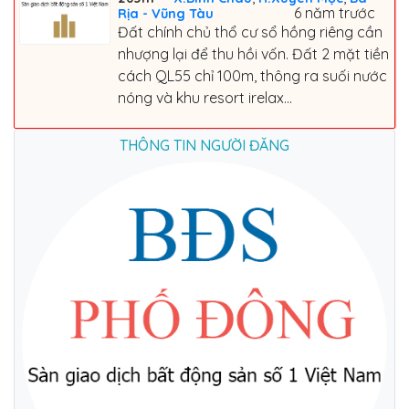
6 năm trước
Rịa - Vũng Tàu
Đất chính chủ thổ cư sổ hồng riêng cần
nhượng lại để thu hồi vốn. Đất 2 mặt tiền
cách QL55 chỉ 100m, thông ra suối nước
nóng và khu resort irelax...
THÔNG TIN NGƯỜI ĐĂNG