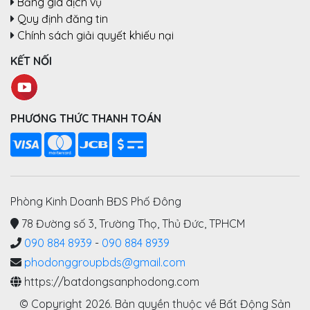
Bảng giá dịch vụ
Quy định đăng tin
Chính sách giải quyết khiếu nại
KẾT NỐI
PHƯƠNG THỨC THANH TOÁN
Phòng Kinh Doanh BĐS Phố Đông
78 Đường số 3, Trường Thọ, Thủ Đức, TPHCM
090 884 8939
-
090 884 8939
phodonggroupbds@gmail.com
https://batdongsanphodong.com
© Copyright 2026. Bản quyền thuộc về Bất Động Sản