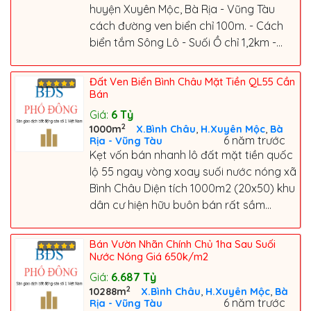
huyện Xuyên Mộc, Bà Rịa - Vũng Tàu
cách đường ven biển chỉ 100m. - Cách
biển tắm Sông Lô - Suối Ồ chỉ 1,2km -...
Đất Ven Biển Bình Châu Mặt Tiền QL55 Cần
Bán
Giá:
6
Tỷ
2
,
,
1000m
X.Bình Châu
H.Xuyên Mộc
Bà
6 năm trước
Rịa - Vũng Tàu
Kẹt vốn bán nhanh lô đất mặt tiền quốc
lộ 55 ngay vòng xoay suối nước nóng xã
Bình Châu Diện tích 1000m2 (20x50) khu
dân cư hiện hữu buôn bán rất sầm...
Bán Vườn Nhãn Chính Chủ 1ha Sau Suối
Nước Nóng Giá 650k/m2
Giá:
6.687
Tỷ
2
,
,
10288m
X.Bình Châu
H.Xuyên Mộc
Bà
6 năm trước
Rịa - Vũng Tàu