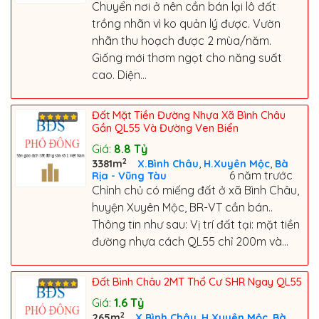
Chuyển nơi ở nên cần bán lại lô đất
trồng nhãn vì ko quản lý được. Vườn
nhãn thu hoạch được 2 mùa/năm.
Giống mới thơm ngọt cho năng suất
cao. Diện...
Đất Mặt Tiền Đường Nhựa Xã Bình Châu
Gần QL55 Và Đường Ven Biển
Giá:
8.8
Tỷ
2
,
,
3381m
X.Bình Châu
H.Xuyên Mộc
Bà
6 năm trước
Rịa - Vũng Tàu
Chính chủ có miếng đất ở xã Bình Châu,
huyện Xuyên Mộc, BR-VT cần bán..
Thông tin như sau: Vị trí đất tại: mặt tiền
đường nhựa cách QL55 chỉ 200m và...
Đất Bình Châu 2MT Thổ Cư SHR Ngay QL55
Giá:
1.6
Tỷ
2
,
,
265m
X.Bình Châu
H.Xuyên Mộc
Bà