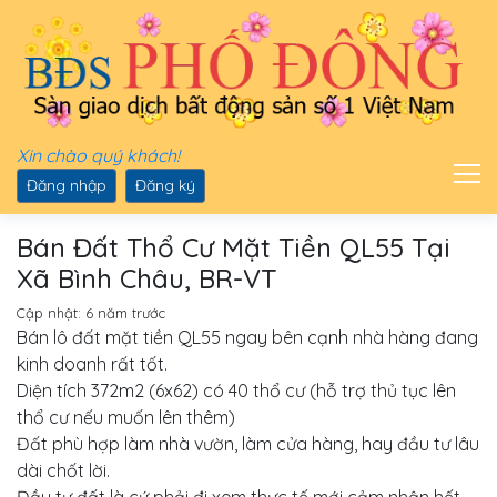
Xin chào quý khách!
Đăng nhập
Đăng ký
Bán Đất Thổ Cư Mặt Tiền QL55 Tại
Xã Bình Châu, BR-VT
Cập nhật:
6 năm trước
Bán lô đất mặt tiền QL55 ngay bên cạnh nhà hàng đang
kinh doanh rất tốt.
Diện tích 372m2 (6x62) có 40 thổ cư (hỗ trợ thủ tục lên
thổ cư nếu muốn lên thêm)
Đất phù hợp làm nhà vườn, làm cửa hàng, hay đầu tư lâu
dài chốt lời.
Đầu tư đất là cứ phải đi xem thực tế mới cảm nhận hết