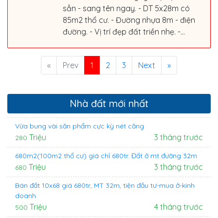
sẳn - sang tên ngay. - DT 5x28m có
85m2 thổ cư. - Đường nhựa 8m - điện
đường. - Vị trí đẹp đất triền nhẹ. -...
«
Prev
1
2
3
Next
»
Nhà đất mới nhất
Vừa bung vài săn phẩm cực kỳ nét căng
Triệu
3 tháng trước
280
680m2(100m2 thổ cư) giá chỉ 680tr. Đất ở mt đường 32m
Triệu
3 tháng trước
680
Bán đất 10x68 giá 680tr, MT 32m, tiện đầu tư-mua ở-kinh
doanh
Triệu
4 tháng trước
500