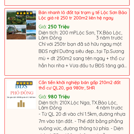
Bán nhanh lô đất tại trạm y tế Lộc Sơn Bảo
Lộc giá rẻ 250 tr 200m2 liên hệ ngay
Giá:
250
Triệu
Diện tích: 200 mP.Lộc Sơn, TX.Bảo Lộc,
Lâm Đồng
3 năm trước
Chỉ với 250tr bạn đã sở hữu ngay một
BĐS nghĩ Dưỡng siêu đẹp...tại Tp.Sương
mù + dt 250m2 sang tên ngay + thổ cư
hẳn hoi nha + Vừa đầu tư BĐS tăng giá...
Cần tiền khởi nghiệp bán gấp 210m2 đất
thổ cư QL20, giá 980tr, SHR
Giá:
980
Triệu
Diện tích: 210X.Lộc Nga, TX.Bảo Lộc,
Lâm Đồng
4 năm trước
- Từ QL 20 đi vào chỉ 1.5km, đường nhựa
7m vào tận đất. - Thế đất bằng phẳng
vuông vức, đường thông tứ phía. - Diện