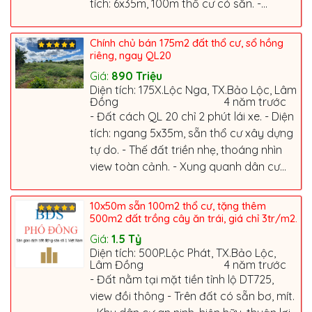
tích: 6x35m, 100m thổ cư có sẵn. -...
Chính chủ bán 175m2 đất thổ cư, sổ hồng
riêng, ngay QL20
Giá:
890
Triệu
Diện tích: 175X.Lộc Nga, TX.Bảo Lộc, Lâm
Đồng
4 năm trước
- Đất cách QL 20 chỉ 2 phút lái xe. - Diện
tích: ngang 5x35m, sẵn thổ cư xây dựng
tự do. - Thế đất triền nhẹ, thoáng nhìn
view toàn cảnh. - Xung quanh dân cư...
10x50m sẵn 100m2 thổ cư, tặng thêm
500m2 đất trồng cây ăn trái, giá chỉ 3tr/m2.
Giá:
1.5
Tỷ
Diện tích: 500P.Lộc Phát, TX.Bảo Lộc,
Lâm Đồng
4 năm trước
- Đất nằm tại mặt tiền tỉnh lộ DT725,
view đồi thông - Trên đất có sẵn bơ, mít.