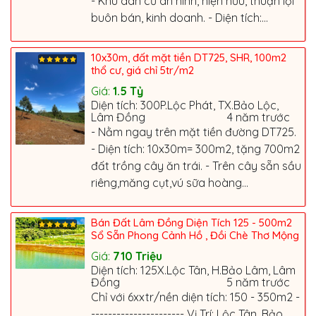
- Khu dân cư an ninh, hiện hữu, thuận lợi
buôn bán, kinh doanh. - Diện tích:...
10x30m, đất mặt tiền DT725, SHR, 100m2
thổ cư, giá chỉ 5tr/m2
Giá:
1.5
Tỷ
Diện tích: 300P.Lộc Phát, TX.Bảo Lộc,
Lâm Đồng
4 năm trước
- Nằm ngay trên mặt tiền đường DT725.
- Diện tích: 10x30m= 300m2, tặng 700m2
đất trồng cây ăn trái. - Trên cây sẵn sầu
riêng,măng cụt,vú sữa hoàng...
Bán Đất Lâm Đồng Diện Tích 125 - 500m2
Sổ Sẵn Phong Cảnh Hồ , Đồi Chè Thơ Mộng
Giá:
710
Triệu
Diện tích: 125X.Lộc Tân, H.Bảo Lâm, Lâm
Đồng
5 năm trước
Chỉ với 6xxtr/nền diện tích: 150 - 350m2 -
---------------------- Vị Trí: Lộc Tân, Bảo