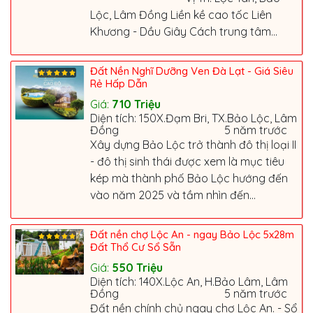
Lộc, Lâm Đồng Liền kề cao tốc Liên
Khương - Dầu Giây Cách trung tâm...
Đất Nền Nghĩ Dưỡng Ven Đà Lạt - Giá Siêu
Rẻ Hấp Dẫn
Giá:
710
Triệu
Diện tích: 150X.Đạm Bri, TX.Bảo Lộc, Lâm
Đồng
5 năm trước
Xây dựng Bảo Lộc trở thành đô thị loại II
- đô thị sinh thái được xem là mục tiêu
kép mà thành phố Bảo Lộc hướng đến
vào năm 2025 và tầm nhìn đến...
Đất nền chợ Lộc An - ngay Bảo Lộc 5x28m
Đất Thổ Cư Sổ Sẵn
Giá:
550
Triệu
Diện tích: 140X.Lộc An, H.Bảo Lâm, Lâm
Đồng
5 năm trước
Đất nền chính chủ ngay chợ Lộc An. - Sổ