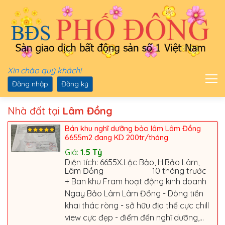
Xin chào quý khách!
Đăng nhập
Đăng ký
Nhà đất tại
Lâm Đồng
Bán khu nghĩ dưỡng bảo lâm Lâm Đồng
6655m2 đang KD 200tr/tháng
Giá:
1.5
Tỷ
Diện tích: 6655X.Lộc Bảo, H.Bảo Lâm,
Lâm Đồng
10 tháng trước
+ Ban khu Fram hoạt động kinh doanh
Ngay Bảo Lâm Lâm Đồng - Dòng tiền
khai thác ròng - sở hữu địa thế cực chill
view cực đẹp - điểm đến nghĩ dưỡng,...