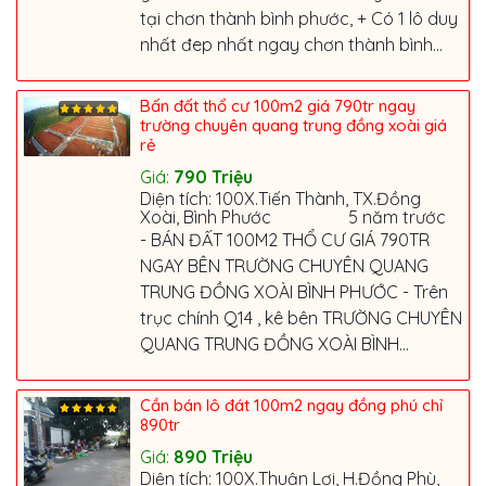
tại chơn thành bình phước, + Có 1 lô duy
nhất đep nhất ngay chơn thành bình...
Bấn đất thổ cư 100m2 giá 790tr ngay
trường chuyên quang trung đồng xoài giá
rẻ
Giá:
790
Triệu
Diện tích: 100X.Tiến Thành, TX.Đồng
Xoài, Bình Phước
5 năm trước
- BÁN ĐẤT 100M2 THỔ CƯ GIÁ 790TR
NGAY BÊN TRƯỜNG CHUYÊN QUANG
TRUNG ĐỒNG XOÀI BÌNH PHƯỚC - Trên
trục chính Q14 , kê bên TRƯỜNG CHUYÊN
QUANG TRUNG ĐỒNG XOÀI BÌNH...
Cần bán lô đát 100m2 ngay đồng phú chỉ
890tr
Giá:
890
Triệu
Diện tích: 100X.Thuận Lợi, H.Đồng Phù,