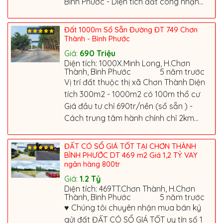
Bình Phước - Diện tích đất công nhận...
Đất 1000m Sổ Sẵn Đường ĐT 749 Chơn
Thành - Bình Phước
Giá:
690
Triệu
Diện tích: 1000X.Minh Long, H.Chơn
Thành, Bình Phước
5 năm trước
Vị trí đất thuộc thị xã Chơn Thành Diện
tích 300m2 - 1000m2 có 100m thổ cư
Giá đầu tư chỉ 690tr/nền (sổ sẵn ) -
Cách trung tâm hành chính chỉ 2km...
ĐẤT CÓ SỔ GIÁ TỐT TẠI CHƠN THÀNH
BÌNH PHƯỚC DT 469 m2 Giá 1,2 TỶ VAY
ngân hàng 800tr
Giá:
1.2
Tỷ
Diện tích: 469TT.Chơn Thành, H.Chơn
Thành, Bình Phước
5 năm trước
♥️ Chúng tôi chuyên nhận mua bán ký
gửi đất ĐẤT CÓ SỔ GIÁ TỐT uy tín số 1