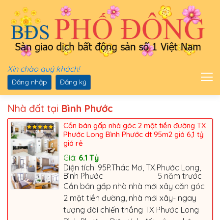
Xin chào quý khách!
Đăng nhập
Đăng ký
Nhà đất tại
Bình Phước
Cần bán gấp nhà góc 2 mặt tiền đường TX
Phước Long Bình Phước dt 95m2 giá 6,1 tỷ
giá rẻ
Giá:
6.1
Tỷ
Diện tích: 95P.Thác Mơ, TX.Phước Long,
Bình Phước
5 năm trước
Cần bán gấp nhà nhà mới xây căn góc
2 mặt tiền đường, nhà mới xây- ngay
tượng đài chiến thắng TX Phước Long