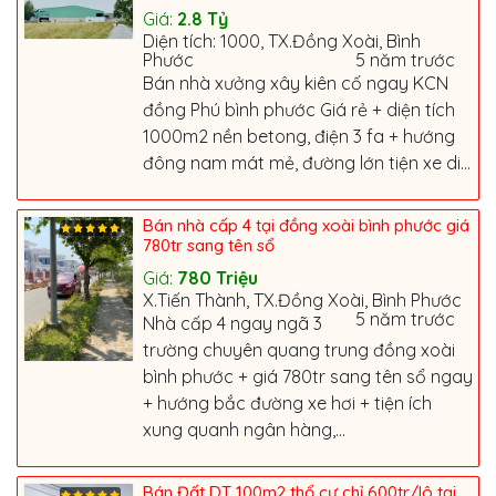
Giá:
2.8
Tỷ
Diện tích: 1000, TX.Đồng Xoài, Bình
Phước
5 năm trước
Bán nhà xưởng xây kiên cố ngay KCN
đồng Phú bình phước Giá rẻ + diện tích
1000m2 nền betong, điện 3 fa + hướng
đông nam mát mẻ, đường lớn tiện xe di...
Bán nhà cấp 4 tại đồng xoài bình phước giá
780tr sang tên sổ
Giá:
780
Triệu
X.Tiến Thành, TX.Đồng Xoài, Bình Phước
5 năm trước
Nhà cấp 4 ngay ngã 3
trường chuyên quang trung đồng xoài
bình phước + giá 780tr sang tên sổ ngay
+ hướng bắc đường xe hơi + tiện ích
xung quanh ngân hàng,...
Bán Đất DT 100m2 thổ cư chỉ 600tr/lô tại