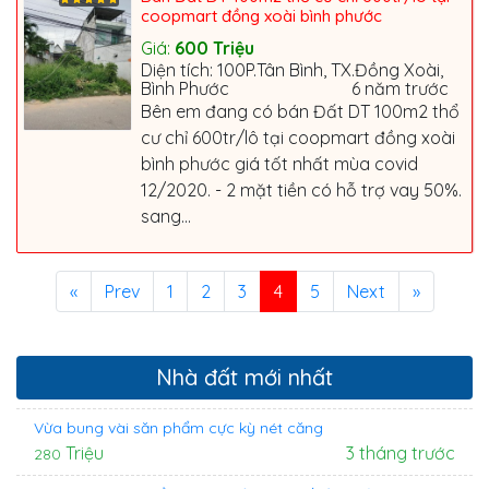
coopmart đồng xoài bình phước
Giá:
600
Triệu
Diện tích: 100P.Tân Bình, TX.Đồng Xoài,
Bình Phước
6 năm trước
Bên em đang có bán Đất DT 100m2 thổ
cư chỉ 600tr/lô tại coopmart đồng xoài
bình phước giá tốt nhất mùa covid
12/2020. - 2 mặt tiền có hỗ trợ vay 50%.
sang...
«
Prev
1
2
3
4
5
Next
»
Nhà đất mới nhất
Vừa bung vài săn phẩm cực kỳ nét căng
Triệu
3 tháng trước
280