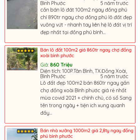
Bình Phước
5 năm trước
cần bán lô đát 100m2 ngay đồng phú
chỉ 890tr ngay chợ đồng phú lô đất đẹp
vuông vứt - nhanh tay liên hệ lô đất vị trí
đẹp nhất tại đồng phú bình...
Bán lô đất 100m2 giá 860tr ngay chợ đồng
xoài bình phước
Giá:
860
Triệu
Diện tích: 100P.Tân Bình, TX.Đồng Xoài,
Bình Phước
5 năm trước
Lô đất đẹp 100m2 bán 860tr ngay gần
chợ đồng xoài Bình phước giá rẻ nhất
mùa covid 2021 + chính chủ, có sổ Sang
tên trong ngày + tiện ich xung quanh
đầy...
Bán nhà xưởng 1000m2 giá 2,8ty ngay đồng
phú bình phước