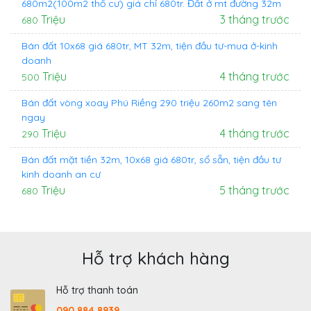
680m2(100m2 thổ cư) giá chỉ 680tr. Đất ở mt đường 32m
Triệu
3 tháng trước
680
Bán đất 10x68 giá 680tr, MT 32m, tiện đầu tư-mua ở-kinh
doanh
Triệu
4 tháng trước
500
Bán đất vòng xoay Phú Riềng 290 triệu 260m2 sang tên
ngay
Triệu
4 tháng trước
290
Bán đất mặt tiền 32m, 10x68 giá 680tr, sổ sẵn, tiện đầu tư
kinh doanh an cư
Triệu
5 tháng trước
680
Hỗ trợ khách hàng
Hỗ trợ thanh toán
090 884 8939