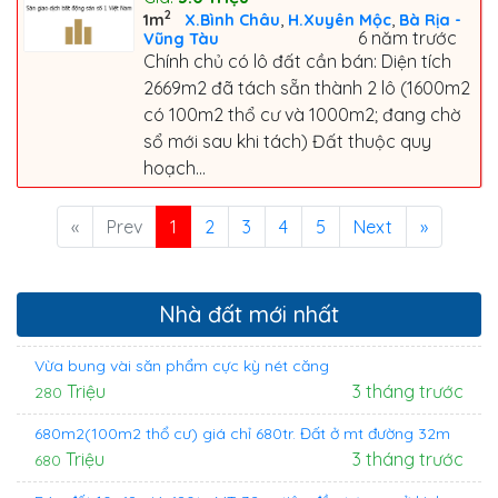
2
,
,
1m
X.Bình Châu
H.Xuyên Mộc
Bà Rịa -
6 năm trước
Vũng Tàu
Chính chủ có lô đất cần bán: Diện tích
2669m2 đã tách sẵn thành 2 lô (1600m2
có 100m2 thổ cư và 1000m2; đang chờ
sổ mới sau khi tách) Đất thuộc quy
hoạch...
«
Prev
1
2
3
4
5
Next
»
Nhà đất mới nhất
Vừa bung vài săn phẩm cực kỳ nét căng
Triệu
3 tháng trước
280
680m2(100m2 thổ cư) giá chỉ 680tr. Đất ở mt đường 32m
Triệu
3 tháng trước
680