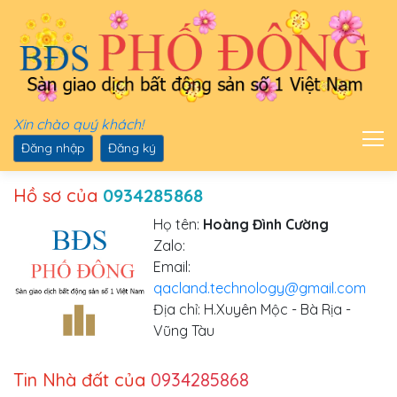
Xin chào quý khách!
Đăng nhập
Đăng ký
Hồ sơ của
0934285868
Họ tên:
Hoàng Đình Cường
Zalo:
Email:
qacland.technology@gmail.com
Địa chỉ: H.Xuyên Mộc - Bà Rịa -
Vũng Tàu
Tin Nhà đất của
0934285868