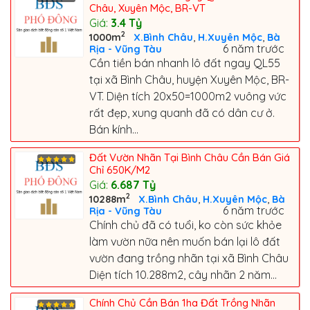
Châu, Xuyên Mộc, BR-VT
Giá:
3.4
Tỷ
2
,
,
1000m
X.Bình Châu
H.Xuyên Mộc
Bà
6 năm trước
Rịa - Vũng Tàu
Cần tiền bán nhanh lô đất ngay QL55
tại xã Bình Châu, huyện Xuyên Mộc, BR-
VT. Diện tích 20x50=1000m2 vuông vức
rất đẹp, xung quanh đã có dân cư ở.
Bán kính...
Đất Vườn Nhãn Tại Bình Châu Cần Bán Giá
Chỉ 650K/M2
Giá:
6.687
Tỷ
2
,
,
10288m
X.Bình Châu
H.Xuyên Mộc
Bà
6 năm trước
Rịa - Vũng Tàu
Chính chủ đã có tuổi, ko còn sức khỏe
làm vườn nữa nên muốn bán lại lô đất
vườn đang trồng nhãn tại xã Bình Châu
Diện tích 10.288m2, cây nhãn 2 năm...
Chính Chủ Cần Bán 1ha Đất Trồng Nhãn