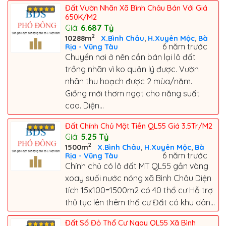
Đất Vườn Nhãn Xã Bình Châu Bán Với Giá
650K/M2
Giá:
6.687
Tỷ
2
,
,
10288m
X.Bình Châu
H.Xuyên Mộc
Bà
6 năm trước
Rịa - Vũng Tàu
Chuyển nơi ở nên cần bán lại lô đất
trồng nhãn vì ko quản lý được. Vườn
nhãn thu hoạch được 2 mùa/năm.
Giống mới thơm ngọt cho năng suất
cao. Diện...
Đất Chính Chủ Mặt Tiền QL55 Giá 3.5Tr/M2
Giá:
5.25
Tỷ
2
,
,
1500m
X.Bình Châu
H.Xuyên Mộc
Bà
6 năm trước
Rịa - Vũng Tàu
Chính chủ có lô đất MT QL55 gần vòng
xoay suối nước nóng xã Bình Châu Diện
tích 15x100=1500m2 có 40 thổ cư Hỗ trợ
thủ tục lên thêm thổ cư Đất có khu dân...
Đất Sổ Đỏ Thổ Cư Ngay QL55 Xã Bình