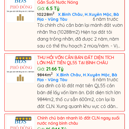
Gần Suối Nước Nóng
Giá:
6.5
Tỷ
2
,
,
10228m
X.Bình Châu
H.Xuyên Mộc
Bà
6 năm trước
Rịa - Vũng Tàu
Tôi chính chủ cần bán lại mảnh đất vườn
nhãn 1ha (10288m2) Hiện tại đất tôi
đang trồng nhãn, đã được 2 năm, năm
sau có thể thu hoạch 2 mùa/năm. - Vị...
THU HỒI VỐN CẦN BÁN ĐẤT DIỆN TÍCH
LỚN MẶT TIỀN QL55 TẠI BÌNH CHÂU
Giá:
21.66
Tỷ
2
,
,
9844m
X.Bình Châu
H.Xuyên Mộc
Bà
6 năm trước
Rịa - Vũng Tàu
Gia đình có lô đất mặt tiền QL55 cần
bán để lấy vốn làm ăn. Đất diện tích lớn
9844m2, thổ cư sẵn 600m2, còn lại là
đất CLN. Xung quanh khu vực có dân...
Chính chủ bán nhanh lô đất CLN ngay suối
nước nóng bình châu