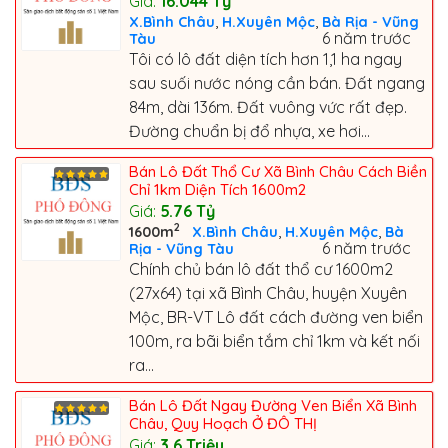
Giá:
16.044
Tỷ
,
,
X.Bình Châu
H.Xuyên Mộc
Bà Rịa - Vũng
6 năm trước
Tàu
Tôi có lô đất diện tích hơn 1,1 ha ngay
sau suối nước nóng cần bán. Đất ngang
84m, dài 136m. Đất vuông vức rất đẹp.
Đường chuẩn bị đổ nhựa, xe hơi...
Bán Lô Đất Thổ Cư Xã Bình Châu Cách Biền
Chỉ 1km Diện Tích 1600m2
Giá:
5.76
Tỷ
2
,
,
1600m
X.Bình Châu
H.Xuyên Mộc
Bà
6 năm trước
Rịa - Vũng Tàu
Chính chủ bán lô đất thổ cư 1600m2
(27x64) tại xã Bình Châu, huyện Xuyên
Mộc, BR-VT Lô đất cách đường ven biển
100m, ra bãi biển tắm chỉ 1km và kết nối
ra...
Bán Lô Đất Ngay Đường Ven Biển Xã Bình
Châu, Quy Hoạch Ở ĐÔ THỊ
Giá:
3.6
Triệu