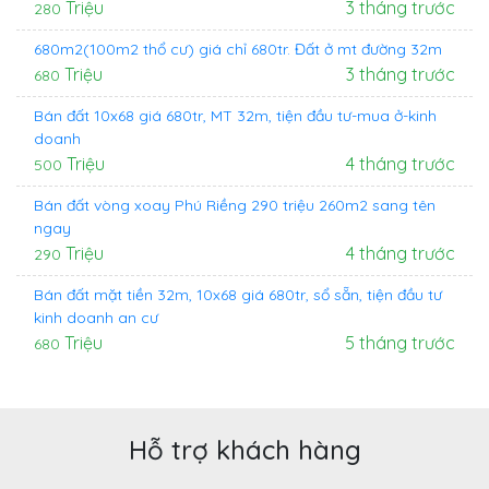
Triệu
3 tháng trước
280
680m2(100m2 thổ cư) giá chỉ 680tr. Đất ở mt đường 32m
Triệu
3 tháng trước
680
Bán đất 10x68 giá 680tr, MT 32m, tiện đầu tư-mua ở-kinh
doanh
Triệu
4 tháng trước
500
Bán đất vòng xoay Phú Riềng 290 triệu 260m2 sang tên
ngay
Triệu
4 tháng trước
290
Bán đất mặt tiền 32m, 10x68 giá 680tr, sổ sẵn, tiện đầu tư
kinh doanh an cư
Triệu
5 tháng trước
680
Hỗ trợ khách hàng