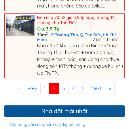
mát, trong phòng đều có toilet...
Bán nhà 70m2 giá 3,9 tỷ ngay đường 11
trường Thọ Thủ Đức
Giá:
3.9
Tỷ
2
,
,
70m
P.Trường Thọ
Q.Thủ Đức
Hồ Chí
2 năm trước
Minh
Nhà cấp 4 khu dân cư an Ninh Đường 1
Trường Thọ Thủ Đức + Gom 3 pn ,wc,
Phòng Khách, bếp , sân đang cho thuê
dòng tiền 10Tr/tháng + đường xe hơi khu
Đô Thị TP...
«
Prev
1
2
3
4
5
Next
»
Nhà đất mới nhất
Vừa bung vài săn phẩm cực kỳ nét căng