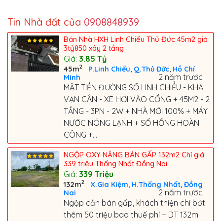
Tin Nhà đất của
0908848939
Bán Nhà HXH Linh Chiểu Thủ Đức 45m2 giá
3tỷ850 xây 2 tầng
Giá:
3.85
Tỷ
2
,
,
45m
P.Linh Chiểu
Q.Thủ Đức
Hồ Chí
2 năm trước
Minh
MẶT TIỀN ĐƯỜNG SỐ LINH CHIỂU - KHA
VẠN CÂN - XE HƠI VÀO CỔNG + 45M2 - 2
TẦNG - 3PN - 2W + NHÀ MỚI 100% + MÁY
NƯỚC NÓNG LẠNH + SỔ HỒNG HOÀN
CÔNG +...
NGỘP OXY NẶNG BÁN GẤP 132m2 Chỉ giá
339 triệu Thống Nhất Đồng Nai
Giá:
339
Triệu
2
,
,
132m
X.Gia Kiệm
H.Thống Nhất
Đồng
2 năm trước
Nai
Ngộp cần bán gấp, khách thiện chí bớt
thêm 50 triệu bao thuế phí + DT 132m