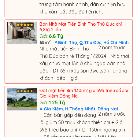
trung tâm hành chính, dân cư hiện hữu,
khu xầm uất đầy đủ tiện ích, ...
Bán Nhà Mặt Tiền Bình Thọ Thủ Đức chỉ
6,8tỷ 2 lầu
Giá:
6.8
Tỷ
2
,
,
65m
P.Bình Thọ
Q.Thủ Đức
Hồ Chí Minh
2 năm trước
Nhà mặt tiền Bình Thọ
Thủ Đức bán rẻ Tháng 1/2024 - Nhà mới
xây chưa một lần ở chủ ngộp bán nhà
gấp - DT 65m xây 3pn 3wc ,sân , phòng
khách , bếp + giá...
Đất mặt tiền 8m 130m2 giá 395 triệu sổ sẳn
Gia Kiệm Đồng Nai
Giá:
1.25
Tỷ
,
,
X.Gia Kiệm
H.Thống Nhất
Đồng Nai
2 năm trước
+ Cần bán gấp đến đóng
lãi giảm 50 triệu khách thiên chí + Giá
395 triệu bao phí + DT 130m ngang 5 m.
+ Sổ sẳn sang tên ngay + Mặt tiền