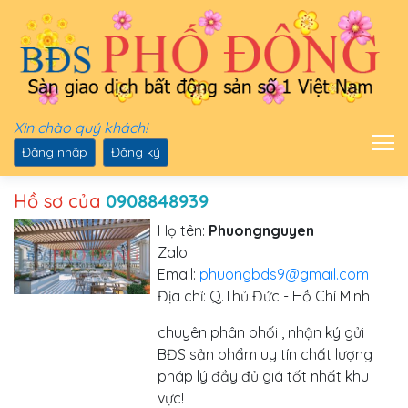
Xin chào quý khách!
Đăng nhập
Đăng ký
Hồ sơ của
0908848939
Họ tên:
Phuongnguyen
Zalo:
Email:
phuongbds9@gmail.com
Địa chỉ: Q.Thủ Đức - Hồ Chí Minh
chuyên phân phối , nhận ký gửi
BĐS sản phẩm uy tín chất lượng
pháp lý đầy đủ giá tốt nhất khu
vực!