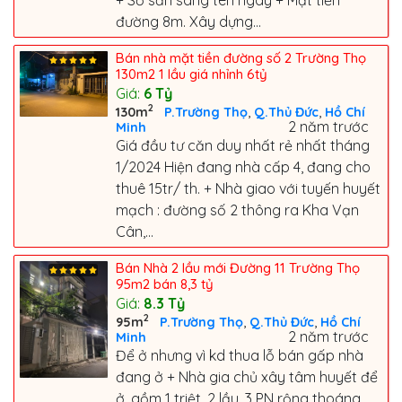
đường 8m. Xây dựng...
Bán nhà mặt tiền đường số 2 Trường Thọ
130m2 1 lầu giá nhỉnh 6tỷ
Giá:
6
Tỷ
2
,
,
130m
P.Trường Thọ
Q.Thủ Đức
Hồ Chí
2 năm trước
Minh
Giá đầu tư căn duy nhất rẻ nhất tháng
1/2024 Hiện đang nhà cấp 4, đang cho
thuê 15tr/ th. + Nhà giao với tuyến huyết
mạch : đường số 2 thông ra Kha Vạn
Cân,...
Bán Nhà 2 lầu mới Đường 11 Trường Thọ
95m2 bán 8,3 tỷ
Giá:
8.3
Tỷ
2
,
,
95m
P.Trường Thọ
Q.Thủ Đức
Hồ Chí
2 năm trước
Minh
Để ở nhưng vì kd thua lỗ bán gấp nhà
đang ở + Nhà gia chủ xây tâm huyết để
ở, gồm 1 triệt, 2 lầu, 3 PN rộng thoáng