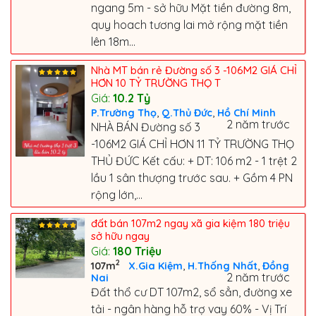
ngang 5m - sở hữu Mặt tiền đường 8m,
quy hoach tương lai mở rộng mặt tiền
lên 18m...
Nhà MT bán rẻ Đường số 3 -106M2 GIÁ CHỈ
HƠN 10 TỶ TRƯỜNG THỌ T
Giá:
10.2
Tỷ
,
,
P.Trường Thọ
Q.Thủ Đức
Hồ Chí Minh
2 năm trước
NHÀ BÁN Đường số 3
-106M2 GIÁ CHỈ HƠN 11 TỶ TRƯỜNG THỌ
THỦ ĐỨC Kết cấu: + DT: 106 m2 - 1 trệt 2
lầu 1 sân thượng trước sau. + Gồm 4 PN
rộng lớn,...
đất bán 107m2 ngay xã gia kiệm 180 triệu
sở hữu ngay
Giá:
180
Triệu
2
,
,
107m
X.Gia Kiệm
H.Thống Nhất
Đồng
2 năm trước
Nai
Đất thổ cư DT 107m2, sổ sẳn, đường xe
tải - ngân hàng hỗ trợ vay 60% - Vị Trí