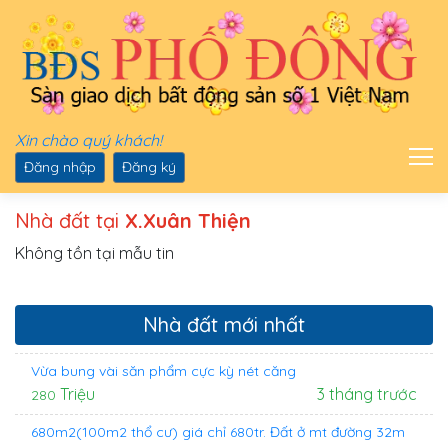
Xin chào quý khách!
Đăng nhập
Đăng ký
Nhà đất tại
X.Xuân Thiện
Không tồn tại mẫu tin
Nhà đất mới nhất
Vừa bung vài săn phẩm cực kỳ nét căng
Triệu
3 tháng trước
280
680m2(100m2 thổ cư) giá chỉ 680tr. Đất ở mt đường 32m