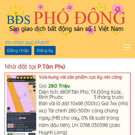
Xin chào quý khách!
Đăng nhập
Đăng ký
Nhà đất tại
P.Tân Phú
Vừa bung vài săn phẩm cực kỳ nét căng
Giá:
280
Triệu
Diện tích: 680P.Tân Phú, TX.Đồng Xoài,
Bình Phước
3 tháng trước
Bán vài lô đất 10x68 (100tc) Giá 7xx (nhỏ
xíu) Tài chính 280-300tr công chứng
ngay (MB cho vay, 0% lãi suất trong
năm đầu tiên). LH: 0768 030598 (zalo
Huỳnh Long)