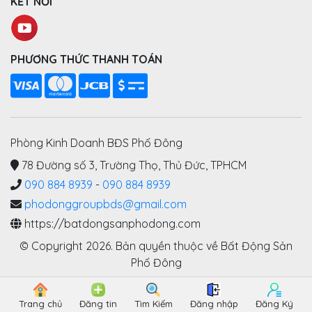
KẾT NỐI
PHƯƠNG THỨC THANH TOÁN
Phòng Kinh Doanh BĐS Phố Đông
78 Đường số 3, Trường Thọ, Thủ Đức, TPHCM
090 884 8939
-
090 884 8939
phodonggroupbds@gmail.com
https://batdongsanphodong.com
© Copyright 2026. Bản quyền thuộc về Bất Động Sản
Phố Đông
Trang chủ
Đăng tin
Tìm Kiếm
Đăng nhập
Đăng Ký