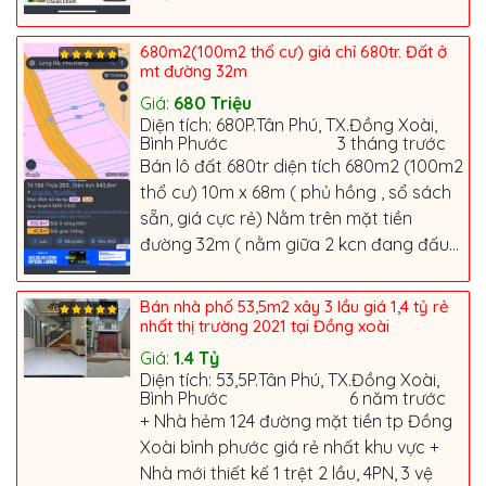
680m2(100m2 thổ cư) giá chỉ 680tr. Đất ở
mt đường 32m
Giá:
680
Triệu
Diện tích: 680P.Tân Phú, TX.Đồng Xoài,
Bình Phước
3 tháng trước
Bán lô đất 680tr diện tích 680m2 (100m2
thổ cư) 10m x 68m ( phủ hồng , sổ sách
sẵn, giá cực rẻ) Nằm trên mặt tiền
đường 32m ( nằm giữa 2 kcn đang đấu...
Bán nhà phố 53,5m2 xây 3 lầu giá 1,4 tỷ rẻ
nhất thị trường 2021 tại Đồng xoài
Giá:
1.4
Tỷ
Diện tích: 53,5P.Tân Phú, TX.Đồng Xoài,
Bình Phước
6 năm trước
+ Nhà hẻm 124 đường mặt tiền tp Đồng
Xoài bình phước giá rẻ nhất khu vực +
Nhà mới thiết kế 1 trệt 2 lầu, 4PN, 3 vệ