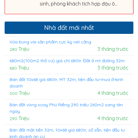
sinh, phòng khách tích hợp đậu ô...
Nhà đất mới nhất
Vừa bung vài săn phẩm cực kỳ nét căng
Triệu
3 tháng trước
280
680m2(100m2 thổ cư) giá chỉ 680tr. Đất ở mt đường 32m
Triệu
3 tháng trước
680
Bán đất 10x68 giá 680tr, MT 32m, tiện đầu tư-mua ở-kinh
doanh
Triệu
4 tháng trước
500
Bán đất vòng xoay Phú Riềng 290 triệu 260m2 sang tên
ngay
Triệu
4 tháng trước
290
Bán đất mặt tiền 32m, 10x68 giá 680tr, sổ sẵn, tiện đầu tư
kinh doanh an cư