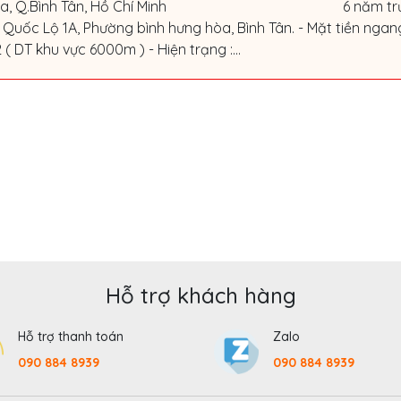
a, Q.Bình Tân, Hồ Chí Minh
6 năm tr
Quốc Lộ 1A, Phường bình hưng hòa, Bình Tân. - Mặt tiền ngang
 DT khu vực 6000m ) - Hiện trạng :...
Hỗ trợ khách hàng
Hỗ trợ thanh toán
Zalo
090 884 8939
090 884 8939