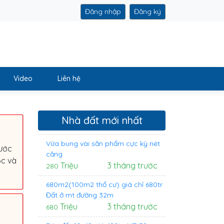
Đăng nhập
Đăng ký
Video
Liên hệ
Nhà đất mới nhất
Vừa bung vài săn phẩm cực kỳ nét
ước
căng
ọc và
Triệu
3 tháng trước
280
680m2(100m2 thổ cư) giá chỉ 680tr.
Đất ở mt đường 32m
Triệu
3 tháng trước
680