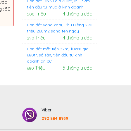
Bán đất 10x68 giá 680tr, MT 32m,
ước
tiện đầu tư-mua ở-kinh doanh
 : 50
Triệu
4 tháng trước
500
Bán đất vòng xoay Phú Riềng 290
triệu 260m2 sang tên ngay
Triệu
4 tháng trước
290
Bán đất mặt tiền 32m, 10x68 giá
680tr, sổ sẵn, tiện đầu tư kinh
doanh an cư
Triệu
5 tháng trước
680
Viber
090 884 8939