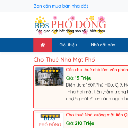
Bạn cần mua bán nhà đất
Giới thiệu
Nhà đất bán
Cho Thuê Nhà Mặt Phố
Cần cho thuê nhà làm văn phòn
Giá:
15
Triệu
Diện tích: 160P.Phú Hữu, Q.9, 
-nhà hai mặt tiền ,nằm trong
chợ 5 phút đi xe cách ngan 
Cho thuê Nhà xưởng mặt tiền Q
Giá:
210
Triệu