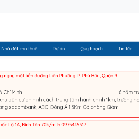
Nhà đất cho thuê
Dự án
Quy hoạch
Tin tức
g ngay mặt tiền đường Liên Phường, P. Phú Hữu, Quận 9
Hồ Chí Minh
6 năm tr
 khu dân cư an ninh cách trung tâm hành chính 1km, trường h
hang sacombank, ABC ,Đông Á 1,5Km Có phòng Giám...
uốc Lộ 1A, Bình Tân 70k/m lh 0975445317