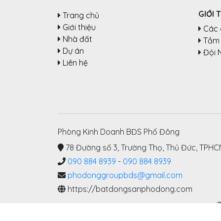
GIỚI 
Trang chủ
Giới thiệu
Các 
Nhà đất
Tầm 
Dự án
Đội 
Liên hệ
Phòng Kinh Doanh BĐS Phố Đông
78 Đường số 3, Trường Thọ, Thủ Đức, TPH
090 884 8939
-
090 884 8939
phodonggroupbds@gmail.com
https://batdongsanphodong.com
©