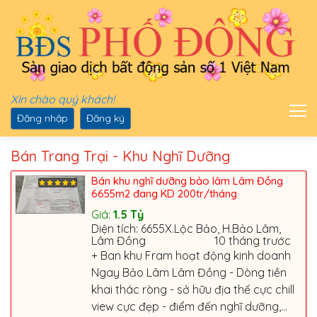
Xin chào quý khách!
Đăng nhập
Đăng ký
Bán Trang Trại - Khu Nghĩ Dưỡng
Bán khu nghĩ dưỡng bảo lâm Lâm Đồng
6655m2 đang KD 200tr/tháng
Giá:
1.5
Tỷ
Diện tích: 6655X.Lộc Bảo, H.Bảo Lâm,
Lâm Đồng
10 tháng trước
+ Ban khu Fram hoạt động kinh doanh
Ngay Bảo Lâm Lâm Đồng - Dòng tiền
khai thác ròng - sở hữu địa thế cực chill
view cực đẹp - điểm đến nghĩ dưỡng,...