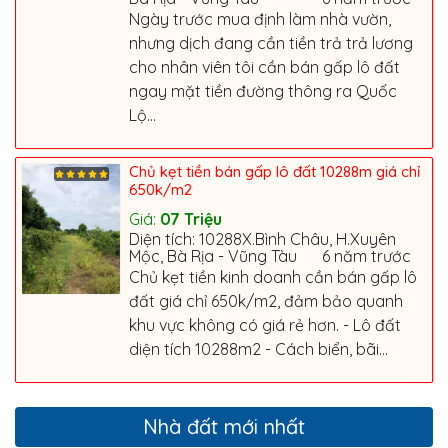
Ngày trước mua định làm nhà vườn,
nhưng dịch đang cần tiền trả trả lương
cho nhân viên tôi cần bán gấp lô đất
ngay mặt tiền đường thông ra Quốc
Lộ...
Chủ kẹt tiền bán gấp lô đất 10288m giá chỉ
650k/m2
Giá:
07
Triệu
Diện tích: 10288X.Bình Châu, H.Xuyên
Mộc, Bà Rịa - Vũng Tàu
6 năm trước
Chủ kẹt tiền kinh doanh cần bán gấp lô
đất giá chỉ 650k/m2, đảm bảo quanh
khu vực không có giá rẻ hơn. - Lô đất
diện tích 10288m2 - Cách biển, bãi...
Nhà đất mới nhất