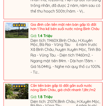
trồng nhãn, đã được 2 năm, năm sau có
thể thu hoạch 500tr/năm. - Vị...
Gia đình cần tiền mặt nên bán gấp lô đất
hơn 1.1ha kế bên suối nước nóng Bình Châu
Giá:
1.4
Triệu
Diện tích: 11460X.Bình Châu, H.Xuyên
Mộc, Bà Rịa - Vũng Tàu
6 năm trước
Xã Bình Châu, huyện Xuyên Mộc, Tỉnh Bà
Rịa - Vũng Tàu. - Diện tích 11460m2. -
Ngang mặt tiền 84m. - Dài hơn 136m. -
Giá 16.044tỷ. - Nghe nói quy thổ cư 100%.
- Từ...
Cần tiền bán gấp lô đất gần suối nước
nóng Bình Châu, giá chốt nhanh 1,8tr/m2
Giá:
1.8
Triệu
Diện tích: 2107X.Bình Châu, H.Xuyên Mộc,
Bà Rịa - Vũng Tàu
6 năm trước