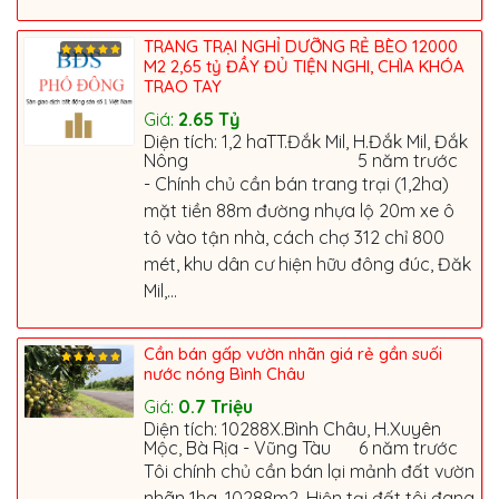
TRANG TRẠI NGHỈ DƯỠNG RẺ BÈO 12000
M2 2,65 tỷ ĐẦY ĐỦ TIỆN NGHI, CHÌA KHÓA
TRAO TAY
Giá:
2.65
Tỷ
Diện tích: 1,2 haTT.Đắk Mil, H.Đắk Mil, Đắk
Nông
5 năm trước
- Chính chủ cần bán trang trại (1,2ha)
mặt tiền 88m đường nhựa lộ 20m xe ô
tô vào tận nhà, cách chợ 312 chỉ 800
mét, khu dân cư hiện hữu đông đúc, Đăk
Mil,...
Cần bán gấp vườn nhãn giá rẻ gần suối
nước nóng Bình Châu
Giá:
0.7
Triệu
Diện tích: 10288X.Bình Châu, H.Xuyên
Mộc, Bà Rịa - Vũng Tàu
6 năm trước
Tôi chính chủ cần bán lại mảnh đất vườn
nhãn 1ha, 10288m2. Hiện tại đất tôi đang