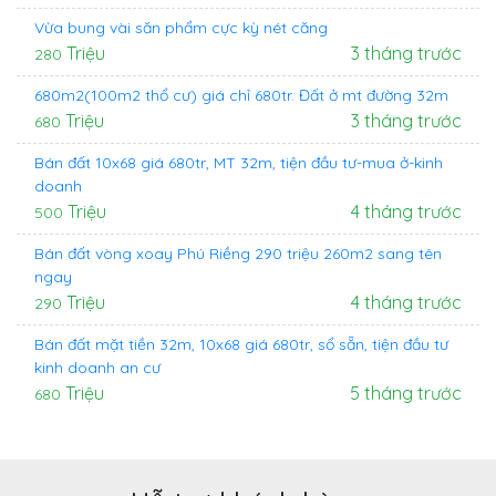
Vừa bung vài săn phẩm cực kỳ nét căng
Triệu
3 tháng trước
280
680m2(100m2 thổ cư) giá chỉ 680tr. Đất ở mt đường 32m
Triệu
3 tháng trước
680
Bán đất 10x68 giá 680tr, MT 32m, tiện đầu tư-mua ở-kinh
doanh
Triệu
4 tháng trước
500
Bán đất vòng xoay Phú Riềng 290 triệu 260m2 sang tên
ngay
Triệu
4 tháng trước
290
Bán đất mặt tiền 32m, 10x68 giá 680tr, sổ sẵn, tiện đầu tư
kinh doanh an cư
Triệu
5 tháng trước
680