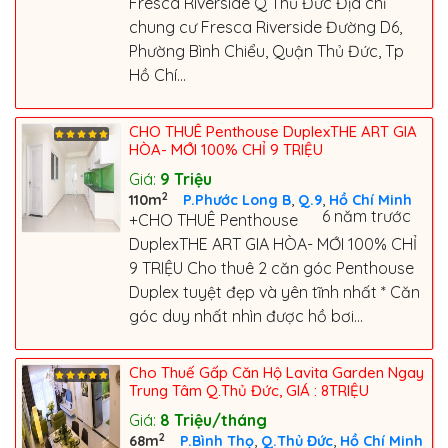
Fresca Riverside Q Thủ Đức Địa chỉ
chung cư Fresca Riverside Đường D6,
Phường Bình Chiểu, Quận Thủ Đức, Tp
Hồ Chí...
CHO THUÊ Penthouse DuplexTHE ART GIA
HÒA- MỚI 100% CHỈ 9 TRIỆU
Giá:
9
Triệu
2
,
,
110m
P.Phước Long B
Q.9
Hồ Chí Minh
6 năm trước
+CHO THUÊ Penthouse
DuplexTHE ART GIA HÒA- MỚI 100% CHỈ
9 TRIỆU Cho thuê 2 căn góc Penthouse
Duplex tuyệt đẹp và yên tĩnh nhất * Căn
góc duy nhất nhìn được hồ bơi...
Cho Thuế Gấp Căn Hộ Lavita Garden Ngay
Trung Tâm Q.Thủ Đức, GIÁ : 8TRIỆU
Giá:
8
Triệu/tháng
2
,
,
68m
P.Bình Thọ
Q.Thủ Đức
Hồ Chí Minh