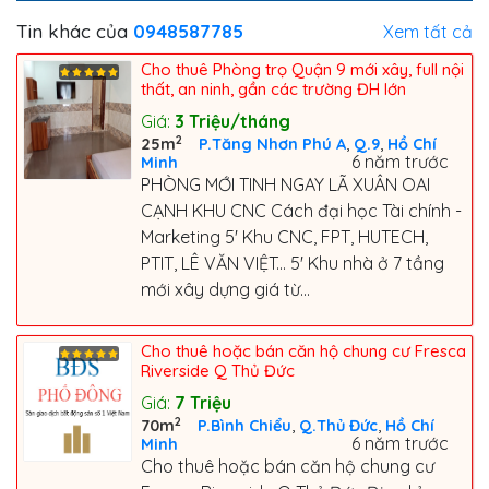
Tin khác của
0948587785
Xem tất cả
Cho thuê Phòng trọ Quận 9 mới xây, full nội
thất, an ninh, gần các trường ĐH lớn
Giá:
3
Triệu/tháng
2
,
,
25m
P.Tăng Nhơn Phú A
Q.9
Hồ Chí
6 năm trước
Minh
PHÒNG MỚI TINH NGAY LÃ XUÂN OAI
CẠNH KHU CNC Cách đại học Tài chính -
Marketing 5' Khu CNC, FPT, HUTECH,
PTIT, LÊ VĂN VIỆT... 5' Khu nhà ở 7 tầng
mới xây dựng giá từ...
Cho thuê hoặc bán căn hộ chung cư Fresca
Riverside Q Thủ Đức
Giá:
7
Triệu
2
,
,
70m
P.Bình Chiểu
Q.Thủ Đức
Hồ Chí
6 năm trước
Minh
Cho thuê hoặc bán căn hộ chung cư