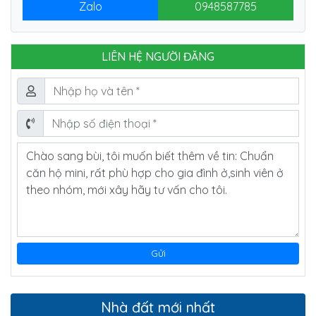
Zalo
0948587785
LIÊN HỆ NGƯỜI ĐĂNG
Nhà đất mới nhất