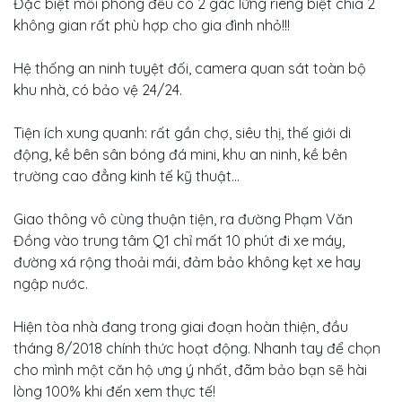
Đặc biệt mổi phòng đều có 2 gác lững riêng biệt chia 2
không gian rất phù hợp cho gia đình nhỏ!!!
Hệ thống an ninh tuyệt đối, camera quan sát toàn bộ
khu nhà, có bảo vệ 24/24.
Tiện ích xung quanh: rất gần chợ, siêu thị, thế giới di
động, kề bên sân bóng đá mini, khu an ninh, kề bên
trường cao đẳng kinh tế kỹ thuật...
Giao thông vô cùng thuận tiện, ra đường Phạm Văn
Đồng vào trung tâm Q1 chỉ mất 10 phút đi xe máy,
đường xá rộng thoải mái, đảm bảo không kẹt xe hay
ngập nước.
Hiện tòa nhà đang trong giai đoạn hoàn thiện, đầu
tháng 8/2018 chính thức hoạt động. Nhanh tay để chọn
cho mình một căn hộ ưng ý nhất, đãm bảo bạn sẽ hài
lòng 100% khi đến xem thực tế!