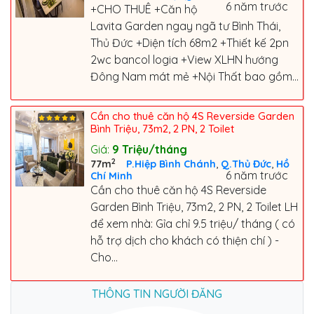
6 năm trước
+CHO THUÊ +Căn hộ
Lavita Garden ngay ngã tư Bình Thái,
Thủ Đức +Diện tích 68m2 +Thiết kế 2pn
2wc bancol logia +View XLHN hướng
Đông Nam mát mẻ +Nội Thất bao gồm...
Cần cho thuê căn hộ 4S Reverside Garden
Bình Triệu, 73m2, 2 PN, 2 Toilet
Giá:
9
Triệu/tháng
2
,
,
77m
P.Hiệp Bình Chánh
Q.Thủ Đức
Hồ
6 năm trước
Chí Minh
Cần cho thuê căn hộ 4S Reverside
Garden Bình Triệu, 73m2, 2 PN, 2 Toilet LH
để xem nhà: Gỉa chỉ 9.5 triệu/ tháng ( có
hỗ trợ dịch cho khách có thiện chí ) -
Cho...
THÔNG TIN NGƯỜI ĐĂNG