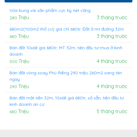
Vừa bung vài săn phẩm cực kỳ nét căng
Triệu
3 tháng trước
280
680m2(100m2 thổ cư) giá chỉ 680tr. Đất ở mt đường 32m
Triệu
3 tháng trước
680
Bán đất 10x68 giá 680tr, MT 32m, tiện đầu tư-mua ở-kinh
doanh
Triệu
4 tháng trước
500
Bán đất vòng xoay Phú Riềng 290 triệu 260m2 sang tên
ngay
Triệu
4 tháng trước
290
Bán đất mặt tiền 32m, 10x68 giá 680tr, sổ sẵn, tiện đầu tư
kinh doanh an cư
Triệu
5 tháng trước
680