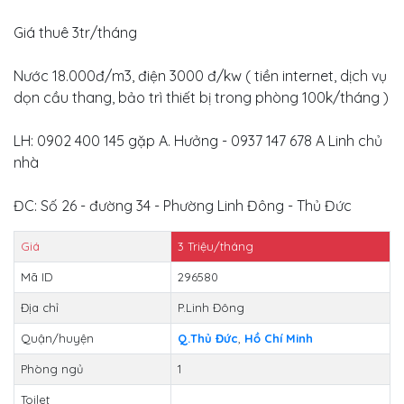
Giá thuê 3tr/tháng
Nước 18.000đ/m3, điện 3000 đ/kw ( tiền internet, dịch vụ
dọn cầu thang, bảo trì thiết bị trong phòng 100k/tháng )
LH: 0902 400 145 gặp A. Hưởng - 0937 147 678 A Linh chủ
nhà
ĐC: Số 26 - đường 34 - Phường Linh Đông - Thủ Đức
Giá
3
Triệu/tháng
Mã ID
296580
Địa chỉ
P.Linh Đông
Quận/huyện
Q.Thủ Đức
,
Hồ Chí Minh
Phòng ngủ
1
Toilet