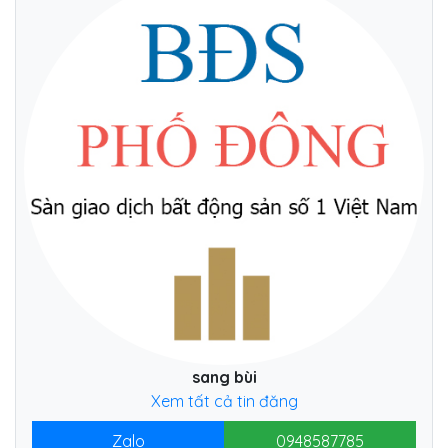
sang bùi
Xem tất cả tin đăng
Zalo
0948587785