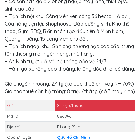
+ Có sẵn sàn gỗ ở 2 phòng ngủ, 3 máy lạnh, thiết bị vệ
sinh cao cấp.
+ Tiện ích nội khu: Công viên ven sông 36 hecta, Hồ bơi,
Cửa hàng tiện lợi, Shophouse, Đảo dưỡng sinh, Khu thể
thao, Gym, BBQ, Biển nhân tạo đầu tiên ở Miền Nam,
Quảng Trường, 15 công viên chủ đề...
+ Tiện ích ngoại khu: Gần chợ, trường học các cấp, trung
tâm thương mại, ngân hàng, nhà hàng,...
+ An Ninh tuyệt đối với hệ thống bảo vệ 24/7.
+ Hầm gửi xe rộng cao thoáng, không dốc đi lại dễ dàng.
Giá chuyển nhương: 2,4 tỷ (ko bao thuế phí, vay NH 70%)
Giá cho thuê căn hộ trống: 8 triệu/tháng (có 3 máy lạnh)
Giá
8
Triệu/tháng
Mã ID
886946
Địa chỉ
P.Long Bình
Quận/huyện
Q.9
,
Hồ Chí Minh