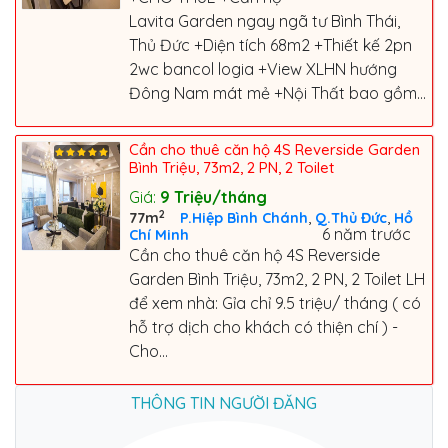
Lavita Garden ngay ngã tư Bình Thái,
Thủ Đức +Diện tích 68m2 +Thiết kế 2pn
2wc bancol logia +View XLHN hướng
Đông Nam mát mẻ +Nội Thất bao gồm...
Cần cho thuê căn hộ 4S Reverside Garden
Bình Triệu, 73m2, 2 PN, 2 Toilet
Giá:
9
Triệu/tháng
2
,
,
77m
P.Hiệp Bình Chánh
Q.Thủ Đức
Hồ
6 năm trước
Chí Minh
Cần cho thuê căn hộ 4S Reverside
Garden Bình Triệu, 73m2, 2 PN, 2 Toilet LH
để xem nhà: Gỉa chỉ 9.5 triệu/ tháng ( có
hỗ trợ dịch cho khách có thiện chí ) -
Cho...
THÔNG TIN NGƯỜI ĐĂNG