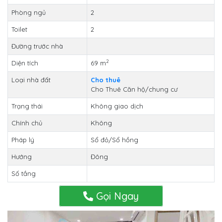
Phòng ngủ
2
Toilet
2
Đường trước nhà
2
Diện tích
69 m
Loại nhà đất
Cho thuê
Cho Thuê Căn hộ/chung cư
Trạng thái
Không giao dịch
Chính chủ
Không
Pháp lý
Sổ đỏ/Sổ hồng
Hướng
Đông
Số tầng
Gọi Ngay