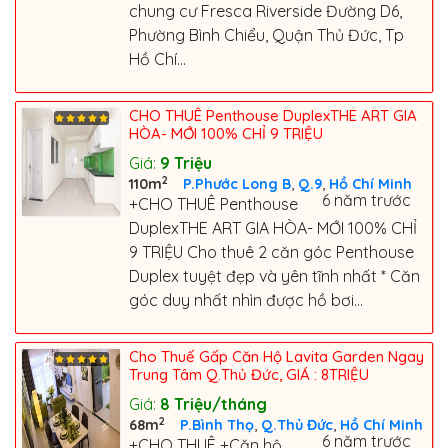
chung cư Fresca Riverside Đường D6,
Phường Bình Chiểu, Quận Thủ Đức, Tp
Hồ Chí...
CHO THUÊ Penthouse DuplexTHE ART GIA
HÒA- MỚI 100% CHỈ 9 TRIỆU
Giá:
9
Triệu
2
,
,
110m
P.Phước Long B
Q.9
Hồ Chí Minh
6 năm trước
+CHO THUÊ Penthouse
DuplexTHE ART GIA HÒA- MỚI 100% CHỈ
9 TRIỆU Cho thuê 2 căn góc Penthouse
Duplex tuyệt đẹp và yên tĩnh nhất * Căn
góc duy nhất nhìn được hồ bơi...
Cho Thuế Gấp Căn Hộ Lavita Garden Ngay
Trung Tâm Q.Thủ Đức, GIÁ : 8TRIỆU
Giá:
8
Triệu/tháng
2
,
,
68m
P.Bình Thọ
Q.Thủ Đức
Hồ Chí Minh
6 năm trước
+CHO THUÊ +Căn hộ