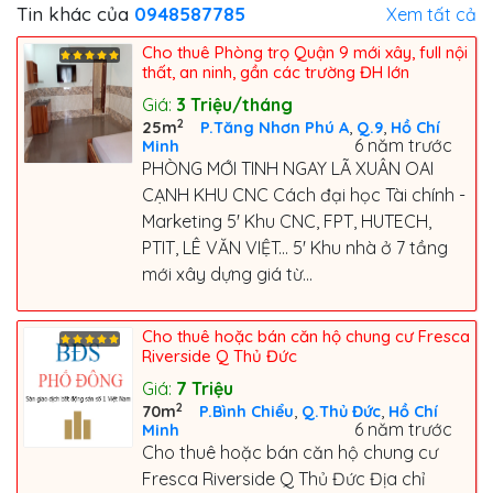
Tin khác của
0948587785
Xem tất cả
Cho thuê Phòng trọ Quận 9 mới xây, full nội
thất, an ninh, gần các trường ĐH lớn
Giá:
3
Triệu/tháng
2
,
,
25m
P.Tăng Nhơn Phú A
Q.9
Hồ Chí
6 năm trước
Minh
PHÒNG MỚI TINH NGAY LÃ XUÂN OAI
CẠNH KHU CNC Cách đại học Tài chính -
Marketing 5' Khu CNC, FPT, HUTECH,
PTIT, LÊ VĂN VIỆT... 5' Khu nhà ở 7 tầng
mới xây dựng giá từ...
Cho thuê hoặc bán căn hộ chung cư Fresca
Riverside Q Thủ Đức
Giá:
7
Triệu
2
,
,
70m
P.Bình Chiểu
Q.Thủ Đức
Hồ Chí
6 năm trước
Minh
Cho thuê hoặc bán căn hộ chung cư
Fresca Riverside Q Thủ Đức Địa chỉ