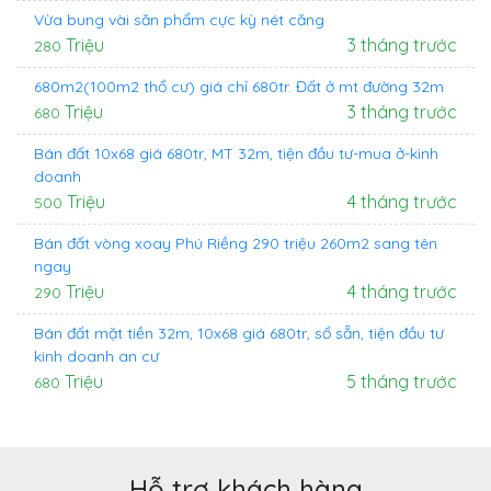
Vừa bung vài săn phẩm cực kỳ nét căng
Triệu
3 tháng trước
280
680m2(100m2 thổ cư) giá chỉ 680tr. Đất ở mt đường 32m
Triệu
3 tháng trước
680
Bán đất 10x68 giá 680tr, MT 32m, tiện đầu tư-mua ở-kinh
doanh
Triệu
4 tháng trước
500
Bán đất vòng xoay Phú Riềng 290 triệu 260m2 sang tên
ngay
Triệu
4 tháng trước
290
Bán đất mặt tiền 32m, 10x68 giá 680tr, sổ sẵn, tiện đầu tư
kinh doanh an cư
Triệu
5 tháng trước
680
Hỗ trợ khách hàng