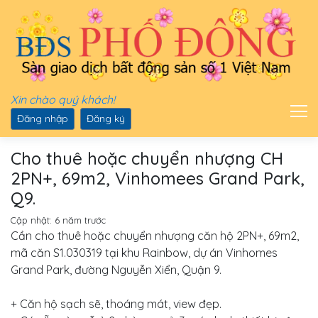
Xin chào quý khách!
Đăng nhập
Đăng ký
Cho thuê hoặc chuyển nhượng CH
2PN+, 69m2, Vinhomees Grand Park,
Q9.
Cập nhật:
6 năm trước
Cần cho thuê hoặc chuyển nhượng căn hộ 2PN+, 69m2,
mã căn S1.030319 tại khu Rainbow, dự án Vinhomes
Grand Park, đường Nguyễn Xiển, Quận 9.
+ Căn hộ sạch sẽ, thoáng mát, view đẹp.