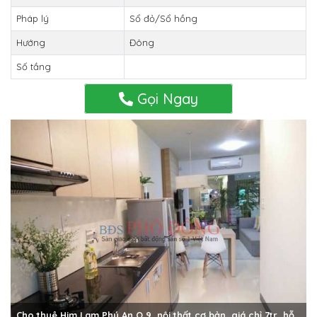
Pháp lý
Sổ đỏ/Sổ hồng
Hướng
Đông
Số tầng
Gọi Ngay
Cho thuê Him Lam Phú An Q.9, nội thất cơ bản, giá chỉ 7tr, hỗ