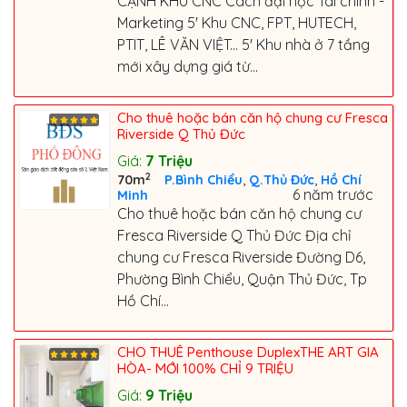
CẠNH KHU CNC Cách đại học Tài chính -
Marketing 5' Khu CNC, FPT, HUTECH,
PTIT, LÊ VĂN VIỆT... 5' Khu nhà ở 7 tầng
mới xây dựng giá từ...
Cho thuê hoặc bán căn hộ chung cư Fresca
Riverside Q Thủ Đức
Giá:
7
Triệu
2
,
,
70m
P.Bình Chiểu
Q.Thủ Đức
Hồ Chí
6 năm trước
Minh
Cho thuê hoặc bán căn hộ chung cư
Fresca Riverside Q Thủ Đức Địa chỉ
chung cư Fresca Riverside Đường D6,
Phường Bình Chiểu, Quận Thủ Đức, Tp
Hồ Chí...
CHO THUÊ Penthouse DuplexTHE ART GIA
HÒA- MỚI 100% CHỈ 9 TRIỆU
Giá:
9
Triệu