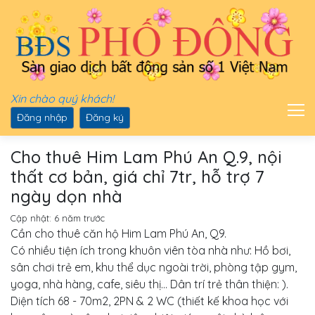
Xin chào quý khách!
Đăng nhập
Đăng ký
Cho thuê Him Lam Phú An Q.9, nội
thất cơ bản, giá chỉ 7tr, hỗ trợ 7
ngày dọn nhà
Cập nhật:
6 năm trước
Cần cho thuê căn hộ Him Lam Phú An, Q9.
Có nhiều tiện ích trong khuôn viên tòa nhà như: Hồ bơi,
sân chơi trẻ em, khu thể dục ngoài trời, phòng tập gym,
yoga, nhà hàng, cafe, siêu thị... Dân trí trẻ thân thiện: ).
Diện tích 68 - 70m2, 2PN & 2 WC (thiết kế khoa học với