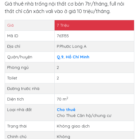
Giá thuê nhà trống nội thất cơ bản 7tr/tháng, full nôi
thất chỉ cần xách vali vào ở giá 10 triệu/tháng.
Giá
7
Triệu
Mã ID
763155
Địa chỉ
P.Phước Long A
Quận/huyện
Q.9
,
Hồ Chí Minh
Phòng ngủ
2
Toilet
2
Đường trước nhà
2
Diện tích
70 m
Loại nhà đất
Cho thuê
Cho Thuê Căn hộ/chung cư
Trạng thái
Không giao dịch
Chính chủ
Không