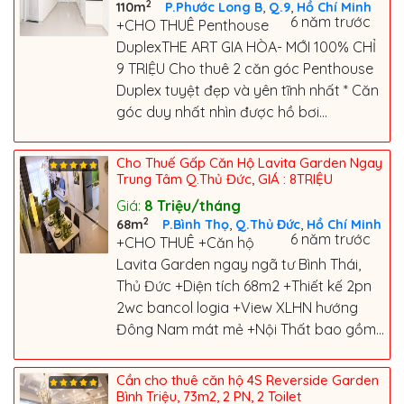
2
,
,
110m
P.Phước Long B
Q.9
Hồ Chí Minh
6 năm trước
+CHO THUÊ Penthouse
DuplexTHE ART GIA HÒA- MỚI 100% CHỈ
9 TRIỆU Cho thuê 2 căn góc Penthouse
Duplex tuyệt đẹp và yên tĩnh nhất * Căn
góc duy nhất nhìn được hồ bơi...
Cho Thuế Gấp Căn Hộ Lavita Garden Ngay
Trung Tâm Q.Thủ Đức, GIÁ : 8TRIỆU
Giá:
8
Triệu/tháng
2
,
,
68m
P.Bình Thọ
Q.Thủ Đức
Hồ Chí Minh
6 năm trước
+CHO THUÊ +Căn hộ
Lavita Garden ngay ngã tư Bình Thái,
Thủ Đức +Diện tích 68m2 +Thiết kế 2pn
2wc bancol logia +View XLHN hướng
Đông Nam mát mẻ +Nội Thất bao gồm...
Cần cho thuê căn hộ 4S Reverside Garden
Bình Triệu, 73m2, 2 PN, 2 Toilet