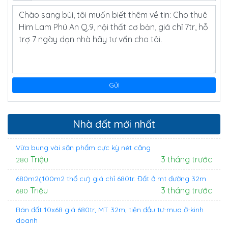
Nhà đất mới nhất
Vừa bung vài săn phẩm cực kỳ nét căng
Triệu
3 tháng trước
280
680m2(100m2 thổ cư) giá chỉ 680tr. Đất ở mt đường 32m
Triệu
3 tháng trước
680
Bán đất 10x68 giá 680tr, MT 32m, tiện đầu tư-mua ở-kinh
doanh