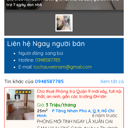
trợ 7 ngày dọn nhà
Liên hệ Ngay người bán
Người đăng: sang bùi
Hotline:
0948587785
E-mail:
tochauvietnam@gmail.com
Tin khác của
0948587785
Xem tất cả
Cho thuê Phòng trọ Quận 9 mới xây, full nội
thất, an ninh, gần các trường ĐH lớn
Giá:
3
Triệu/tháng
2
,
,
25m
P.Tăng Nhơn Phú A
Q.9
Hồ Chí
6 năm trước
Minh
PHÒNG MỚI TINH NGAY LÃ XUÂN OAI