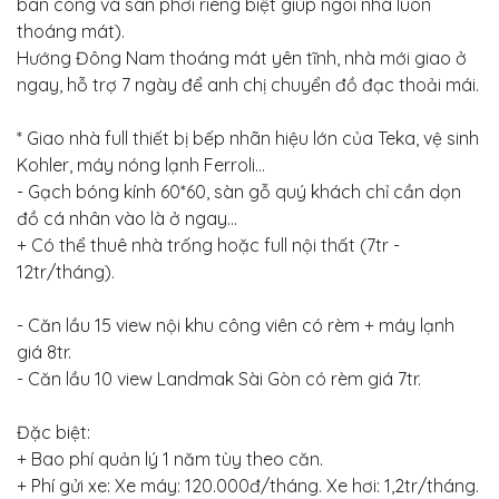
ban công và sân phơi riêng biệt giúp ngôi nhà luôn
thoáng mát).
Hướng Đông Nam thoáng mát yên tĩnh, nhà mới giao ở
ngay, hỗ trợ 7 ngày để anh chị chuyển đồ đạc thoải mái.
* Giao nhà full thiết bị bếp nhãn hiệu lớn của Teka, vệ sinh
Kohler, máy nóng lạnh Ferroli...
- Gạch bóng kính 60*60, sàn gỗ quý khách chỉ cần dọn
đồ cá nhân vào là ở ngay...
+ Có thể thuê nhà trống hoặc full nội thất (7tr -
12tr/tháng).
- Căn lầu 15 view nội khu công viên có rèm + máy lạnh
giá 8tr.
- Căn lầu 10 view Landmak Sài Gòn có rèm giá 7tr.
Đặc biệt:
+ Bao phí quản lý 1 năm tùy theo căn.
+ Phí gửi xe: Xe máy: 120.000đ/tháng. Xe hơi: 1,2tr/tháng.