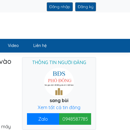
Đăng nhập
Đăng ký
Video
Liên hệ
 vào
THÔNG TIN NGƯỜI ĐĂNG
sang bùi
Xem tất cả tin đăng
Zalo
0948587785
, máy