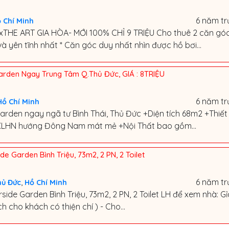
6 năm tr
 Chí Minh
THE ART GIA HÒA- MỚI 100% CHỈ 9 TRIỆU Cho thuê 2 căn gó
 yên tĩnh nhất * Căn góc duy nhất nhìn được hồ bơi...
arden Ngay Trung Tâm Q.Thủ Đức, GIÁ : 8TRIỆU
6 năm tr
Hồ Chí Minh
rden ngay ngã tư Bình Thái, Thủ Đức +Diện tích 68m2 +Thiết
 XLHN hướng Đông Nam mát mẻ +Nội Thất bao gồm...
e Garden Bình Triệu, 73m2, 2 PN, 2 Toilet
,
6 năm tr
hủ Đức
Hồ Chí Minh
ide Garden Bình Triệu, 73m2, 2 PN, 2 Toilet LH để xem nhà: Gỉ
ch cho khách có thiện chí ) - Cho...