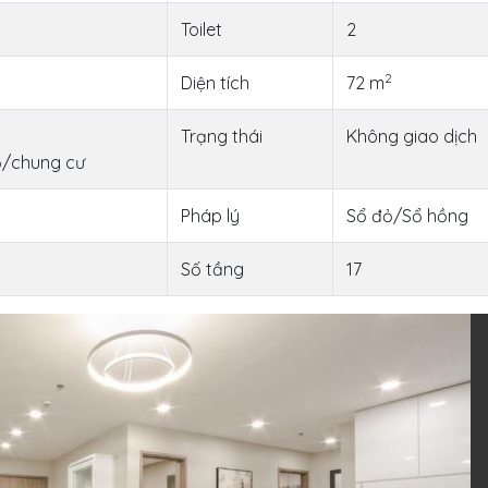
Toilet
2
2
Diện tích
72 m
Trạng thái
Không giao dịch
ộ/chung cư
Pháp lý
Sổ đỏ/Sổ hồng
Số tầng
17