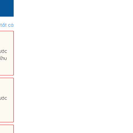
tất cả
ước
Khu
ước