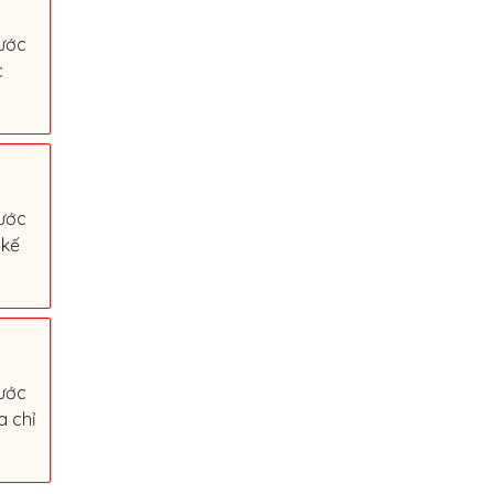
ước
c
ước
 kế
ước
a chỉ