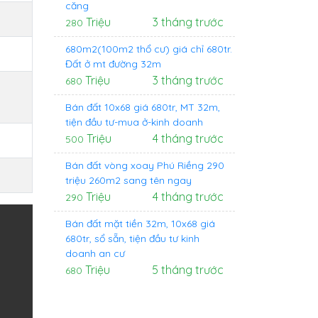
căng
Triệu
3 tháng trước
280
680m2(100m2 thổ cư) giá chỉ 680tr.
Đất ở mt đường 32m
Triệu
3 tháng trước
680
Bán đất 10x68 giá 680tr, MT 32m,
tiện đầu tư-mua ở-kinh doanh
Triệu
4 tháng trước
500
Bán đất vòng xoay Phú Riềng 290
triệu 260m2 sang tên ngay
Triệu
4 tháng trước
290
Bán đất mặt tiền 32m, 10x68 giá
680tr, sổ sẵn, tiện đầu tư kinh
doanh an cư
Triệu
5 tháng trước
680