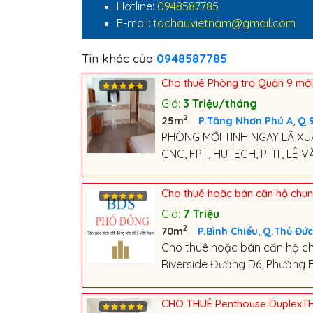
Hotline:
0948587785
E-mail:
tochauvietnam@gmail.com
Tin khác của
0948587785
Cho thuê Phòng trọ Quận 9 mới x
Giá:
3
Triệu/tháng
2
,
25m
P.Tăng Nhơn Phú A
Q.
PHÒNG MỚI TINH NGAY LÃ XUÂN
CNC, FPT, HUTECH, PTIT, LÊ VĂN
Cho thuê hoặc bán căn hộ chun
Giá:
7
Triệu
2
,
70m
P.Bình Chiểu
Q.Thủ Đức
Cho thuê hoặc bán căn hộ ch
Riverside Đường D6, Phường Bì
CHO THUÊ Penthouse DuplexTH