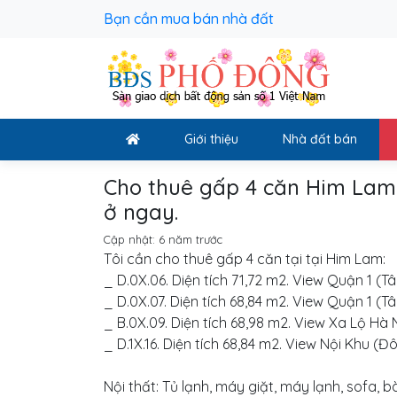
Bạn cần mua bán nhà đ
Giới thiệu
Nhà đất bán
Cho thuê gấp 4 căn Him Lam. 
ở ngay.
Cập nhật:
6 năm trước
Tôi cần cho thuê gấp 4 căn tại tại Him Lam:
_ D.0X.06. Diện tích 71,72 m2. View Quận 1 (T
_ D.0X.07. Diện tích 68,84 m2. View Quận 1 (T
_ B.0X.09. Diện tích 68,98 m2. View Xa Lộ H
_ D.1X.16. Diện tích 68,84 m2. View Nội Khu (
Nội thất: Tủ lạnh, máy giặt, máy lạnh, sofa,