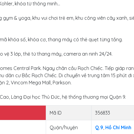
Kohler, khóa từ thông minh...
ng gym & yoga, khu vui chơi trẻ em, khu công viên cây xanh, siê
 mã khóa số, khóa cơ, thang máy có thẻ quẹt từng tầng.
ảo vệ 3 lớp, thẻ từ thang máy, camera an ninh 24/24.
nhomes Central Park. Ngay chân cầu Rạch Chiếc. Tiếp giáp ran
u dân cư Bắc Rạch Chiếc. Di chuyển về trung tâm 15 phút đi x
n 2, Vincom Mega Mall, Parkson.
 Cao, Làng Đại học Thủ Đức, hệ thống thương mại Quận 9.
Mã ID
356833
Quận/huyện
Q.9
,
Hồ Chí Minh