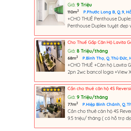
Giá:
9
Triệu
2
,
,
110m
P.Phước Long B
Q.9
Hồ
+CHO THUÊ Penthouse Duplex
Penthouse Duplex tuyệt đẹp và
Cho Thuế Gấp Căn Hộ Lavita G
Giá:
8
Triệu/tháng
2
,
,
68m
P.Bình Thọ
Q.Thủ Đức
+CHO THUÊ +Căn hộ Lavita Ga
2pn 2wc bancol logia +View
Cần cho thuê căn hộ 4S Reversid
Giá:
9
Triệu/tháng
2
,
77m
P.Hiệp Bình Chánh
Q.T
Cần cho thuê căn hộ 4S Revers
9.5 triệu/ tháng ( có hỗ trợ dị