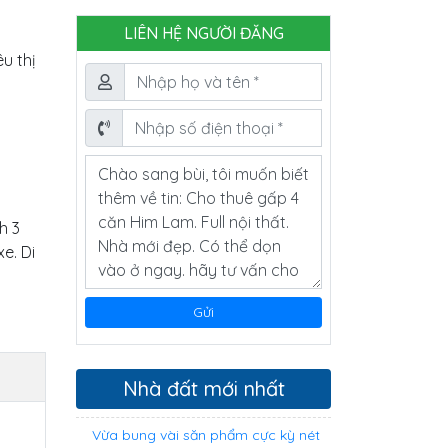
LIÊN HỆ NGƯỜI ĐĂNG
u thị
h 3
e. Di
Nhà đất mới nhất
Vừa bung vài săn phẩm cực kỳ nét