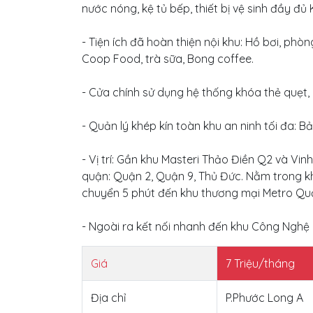
nước nóng, kệ tủ bếp, thiết bị vệ sinh đầy đủ 
- Tiện ích đã hoàn thiện nội khu: Hồ bơi, phò
Coop Food, trà sữa, Bong coffee.
- Cửa chính sử dụng hệ thống khóa thẻ quẹt,
- Quản lý khép kín toàn khu an ninh tối đa: B
- Vị trí: Gần khu Masteri Thảo Điền Q2 và Vi
quận: Quận 2, Quận 9, Thủ Đức. Nằm trong kh
chuyển 5 phút đến khu thương mại Metro Quậ
- Ngoài ra kết nối nhanh đến khu Công Nghệ
Giá
7
Triệu/tháng
Địa chỉ
P.Phước Long A