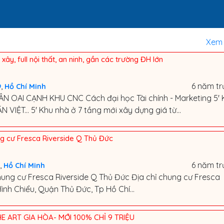
Xem 
ây, full nội thất, an ninh, gần các trường ĐH lớn
,
6 năm tr
9
Hồ Chí Minh
 OAI CẠNH KHU CNC Cách đại học Tài chính - Marketing 5' 
 VIỆT... 5' Khu nhà ở 7 tầng mới xây dựng giá từ...
g cư Fresca Riverside Q Thủ Đức
,
6 năm tr
Hồ Chí Minh
ung cư Fresca Riverside Q Thủ Đức Địa chỉ chung cư Fresca
nh Chiểu, Quận Thủ Đức, Tp Hồ Chí...
E ART GIA HÒA- MỚI 100% CHỈ 9 TRIỆU