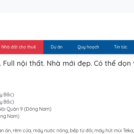
Nhà đất cho thuê
Dự án
Quy hoạch
Tin tức
Full nội thất. Nhà mới đẹp. Có thể dọn
ây Bắc)
ây Bắc)
à Nội Quận 9 (Đông Nam)
Đông Nam)
 bàn ăn, rèm cửa, máy nước nóng, bếp từ đôi, máy hút mùi Teka