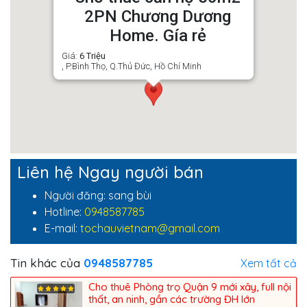
2PN Chương Dương
Home. Gía rẻ
Giá:
6
Triệu
, P.Bình Thọ, Q.Thủ Đức, Hồ Chí Minh
Liên hệ Ngay người bán
Người đăng: sang bùi
Hotline:
0948587785
E-mail:
tochauvietnam@gmail.com
Tin khác của
0948587785
Xem tất cả
Cho thuê Phòng trọ Quận 9 mới xây, full nội
thất, an ninh, gần các trường ĐH lớn