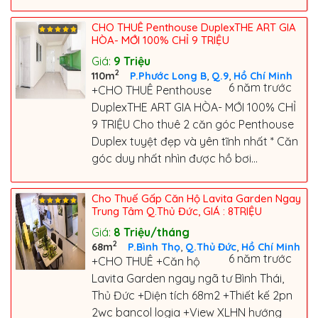
CHO THUÊ Penthouse DuplexTHE ART GIA
HÒA- MỚI 100% CHỈ 9 TRIỆU
Giá:
9
Triệu
2
,
,
110m
P.Phước Long B
Q.9
Hồ Chí Minh
6 năm trước
+CHO THUÊ Penthouse
DuplexTHE ART GIA HÒA- MỚI 100% CHỈ
9 TRIỆU Cho thuê 2 căn góc Penthouse
Duplex tuyệt đẹp và yên tĩnh nhất * Căn
góc duy nhất nhìn được hồ bơi...
Cho Thuế Gấp Căn Hộ Lavita Garden Ngay
Trung Tâm Q.Thủ Đức, GIÁ : 8TRIỆU
Giá:
8
Triệu/tháng
2
,
,
68m
P.Bình Thọ
Q.Thủ Đức
Hồ Chí Minh
6 năm trước
+CHO THUÊ +Căn hộ
Lavita Garden ngay ngã tư Bình Thái,
Thủ Đức +Diện tích 68m2 +Thiết kế 2pn
2wc bancol logia +View XLHN hướng