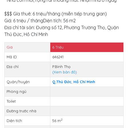
$$$ Gía thuê: 6 triệu/tháng (miễn tiếp trung gian)
Giá: 6 triệu / thángDiện tích: 56 m2
Địa chỉ tài sản: Đường số 12, Phường Trường Thọ, Quận
Thủ Đức, Hồ Chí Minh
Giá
6
Triệu
Mã ID
646241
Địa chỉ
P.Bình Thọ
(Xem bản đồ)
Quận/huyện
Q.Thủ Đức
,
Hồ Chí Minh
Phòng ngủ
Toilet
Đường trước nhà
2
Diện tích
56 m