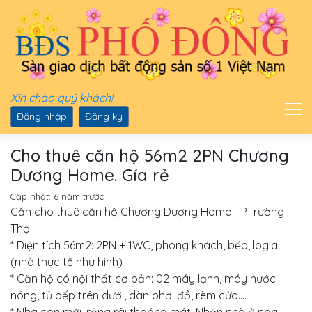
Xin chào quý khách!
Đăng nhập
Đăng ký
Cho thuê căn hộ 56m2 2PN Chương
Dương Home. Gía rẻ
Cập nhật:
6 năm trước
Cần cho thuê căn hộ Chương Dương Home - P.Trường
Thọ:
* Diện tích 56m2: 2PN + 1WC, phòng khách, bếp, logia
(nhà thực tế như hình)
* Căn hộ có nội thất cơ bản: 02 máy lạnh, máy nước
nóng, tủ bếp trên dưới, dàn phơi đồ, rèm cửa....
* Nhà còn mới, rộng rãi thoáng mát. Nhận nhà ở ngay