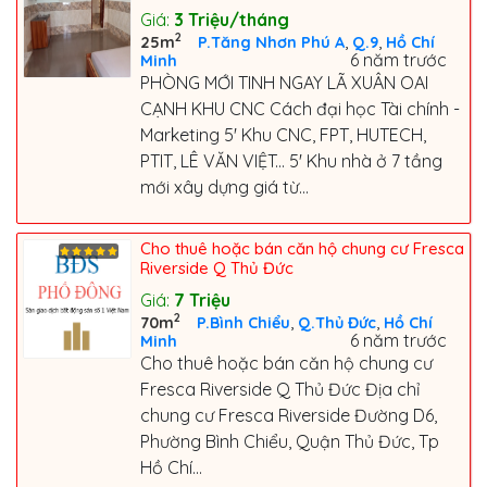
Giá:
3
Triệu/tháng
2
,
,
25m
P.Tăng Nhơn Phú A
Q.9
Hồ Chí
6 năm trước
Minh
PHÒNG MỚI TINH NGAY LÃ XUÂN OAI
CẠNH KHU CNC Cách đại học Tài chính -
Marketing 5' Khu CNC, FPT, HUTECH,
PTIT, LÊ VĂN VIỆT... 5' Khu nhà ở 7 tầng
mới xây dựng giá từ...
Cho thuê hoặc bán căn hộ chung cư Fresca
Riverside Q Thủ Đức
Giá:
7
Triệu
2
,
,
70m
P.Bình Chiểu
Q.Thủ Đức
Hồ Chí
6 năm trước
Minh
Cho thuê hoặc bán căn hộ chung cư
Fresca Riverside Q Thủ Đức Địa chỉ
chung cư Fresca Riverside Đường D6,
Phường Bình Chiểu, Quận Thủ Đức, Tp
Hồ Chí...