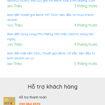
680m2(100m2 thổ cư) giá chỉ 680tr. Đất ở mt đường 32m
Triệu
3 tháng trước
680
Bán đất 10x68 giá 680tr, MT 32m, tiện đầu tư-mua ở-kinh
doanh
Triệu
4 tháng trước
500
Bán đất vòng xoay Phú Riềng 290 triệu 260m2 sang tên
ngay
Triệu
4 tháng trước
290
Bán đất mặt tiền 32m, 10x68 giá 680tr, sổ sẵn, tiện đầu tư
kinh doanh an cư
Triệu
5 tháng trước
680
Hỗ trợ khách hàng
Hỗ trợ thanh toán
090 884 8939