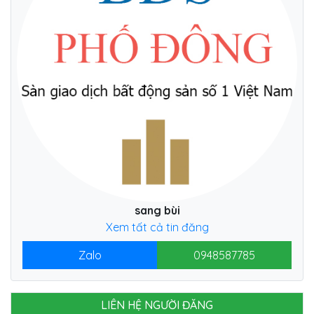
sang bùi
Xem tất cả tin đăng
Zalo
0948587785
LIÊN HỆ NGƯỜI ĐĂNG