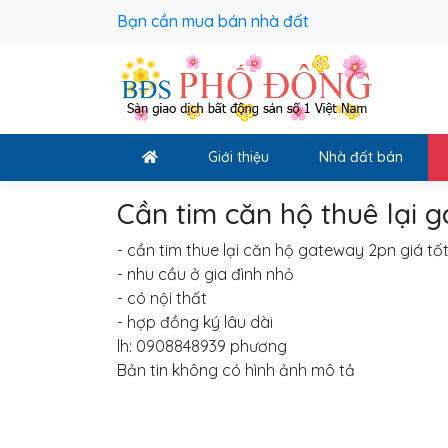
Bạn cần mua bán nhà đất
Giới thiệu
Nhà đất bán
Cần tim căn hộ thuê lại 
- cần tim thue lại căn hộ gateway 2pn giá tố
- nhu cầu ở gia đình nhỏ
- có nội thất
- hợp đồng ký lâu dài
lh: 0908848939 phương
Bản tin không có hình ảnh mô tả