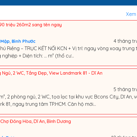
Xem 
90 triệu 260m2 sang tên ngay
,
4 tháng t
 Mập
Bình Phước
Riềng – TRỤC KẾT NỐI KCN + Vị trí: ngay vòng xoay trung 
nghiệp + Diện tích: … m² (thổ cư...
 Ngủ, 2 WC, Tầng Đẹp, View Landmark 81 - Dĩ An
5 tháng t
, 2 phòng ngủ, 2 WC, tọa lạc tại khu vực Bcons City, Dĩ An, v
k 81, ngay trung tâm TP.HCM. Căn hộ mới...
y Chợ Đông Hòa, Dĩ An, Bình Dương