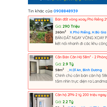
Tin khác của
0908848939
Bán đất vòng xoay Phú Riềng 2
Giá:
290
Triệu
2
,
260m
X.Phú Riềng
H.Bù Gia
BÁN ĐẤT NGAY VÒNG XOAY Phú 
kết nối nhanh đi các khu công 
Cần Bán Căn Hộ 58m² - 2 Phòng
Giá:
2.9
Tỷ
2
,
,
58m
H.Dĩ An
Bình Dương
Chính chủ cần bán căn hộ 58m²
tầm nhìn trực diện ra Landmar
Căn hộ 2PN-2 tỷ 200 triệu nga
Giá:
2.2
Tỷ
2