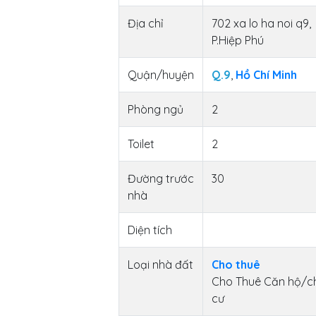
Địa chỉ
702 xa lo ha noi q9,
P.Hiệp Phú
Quận/huyện
Q.9
,
Hồ Chí Minh
Phòng ngủ
2
Toilet
2
Đường trước
30
nhà
Diện tích
Loại nhà đất
Cho thuê
Cho Thuê Căn hộ/c
cư