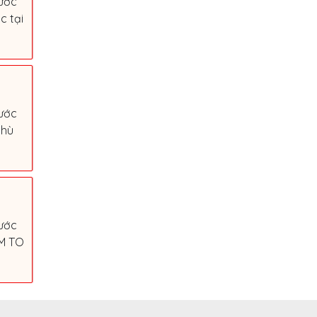
rước
c tại
rước
Phù
ước
ẺM TO