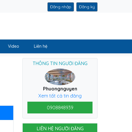
Đăng nhập
Đăng ký
Video
Liên hệ
THÔNG TIN NGƯỜI ĐĂNG
Phuongnguyen
Xem tất cả tin đăng
0908848939
LIÊN HỆ NGƯỜI ĐĂNG