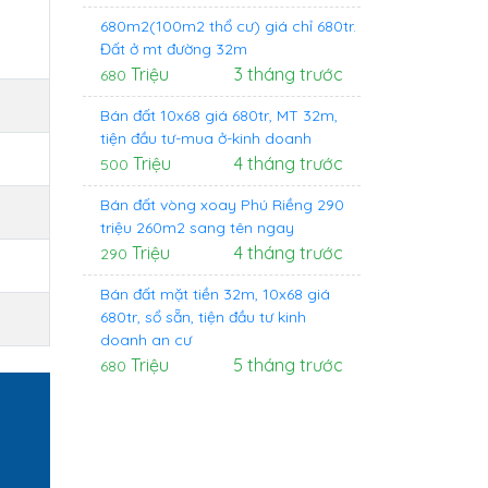
680m2(100m2 thổ cư) giá chỉ 680tr.
Đất ở mt đường 32m
Triệu
3 tháng trước
680
Bán đất 10x68 giá 680tr, MT 32m,
tiện đầu tư-mua ở-kinh doanh
Triệu
4 tháng trước
500
Bán đất vòng xoay Phú Riềng 290
triệu 260m2 sang tên ngay
Triệu
4 tháng trước
290
Bán đất mặt tiền 32m, 10x68 giá
680tr, sổ sẵn, tiện đầu tư kinh
doanh an cư
Triệu
5 tháng trước
680