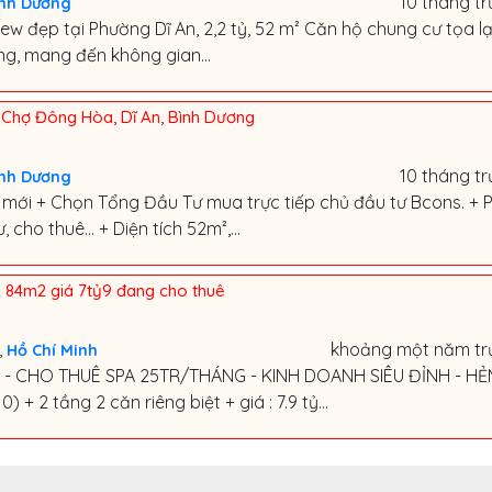
10 tháng t
ình Dương
ew đẹp tại Phường Dĩ An, 2,2 tỷ, 52 m² Căn hộ chung cư tọa lạ
ng, mang đến không gian...
y Chợ Đông Hòa, Dĩ An, Bình Dương
10 tháng t
ình Dương
 mới + Chọn Tổng Đầu Tư mua trực tiếp chủ đầu tư Bcons. + 
cho thuê... + Diện tích 52m²,...
 84m2 giá 7tỷ9 đang cho thuê
,
khoảng một năm tr
Hồ Chí Minh
U - CHO THUÊ SPA 25TR/THÁNG - KINH DOANH SIÊU ĐỈNH - H
) + 2 tầng 2 căn riêng biệt + giá : 7.9 tỷ...