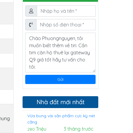
Nhà đất mới nhất
Vừa bung vài săn phẩm cực kỳ nét
hung
căng
Triệu
3 tháng trước
280