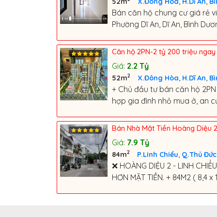
,
,
52m
X.Đông Hòa
H.Dĩ An
B
Bán căn hộ chung cư giá rẻ vi
Phường Dĩ An, Dĩ An, Bình Dươ
Căn hộ 2PN-2 tỷ 200 triệu nga
Giá:
2.2
Tỷ
2
,
,
52m
X.Đông Hòa
H.Dĩ An
B
+ Chủ đầu tư bán căn hộ 2PN
hợp gia đình nhỏ mua ở, an cư, 
Bán Nhà Mặt Tiền Hoàng Diệu 2
Giá:
7.9
Tỷ
2
,
84m
P.Linh Chiểu
Q.Thủ Đức
❌ HOÀNG DIỆU 2 - LINH CHIỂ
HƠN MẶT TIỀN. + 84M2 ( 8,4 x 10