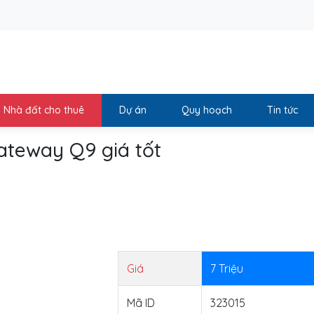
Nhà đất cho thuê
Dự án
Quy hoạch
Tin tức
gateway Q9 giá tốt
t
Giá
7
Triệu
Mã ID
323015