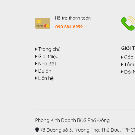
Hỗ trợ thanh toán
090 884 8939
GIỚI 
Trang chủ
Giới thiệu
Các 
Nhà đất
Tầm 
Dự án
Đội 
Liên hệ
Phòng Kinh Doanh BĐS Phố Đông
78 Đường số 3, Trường Thọ, Thủ Đức, TPH