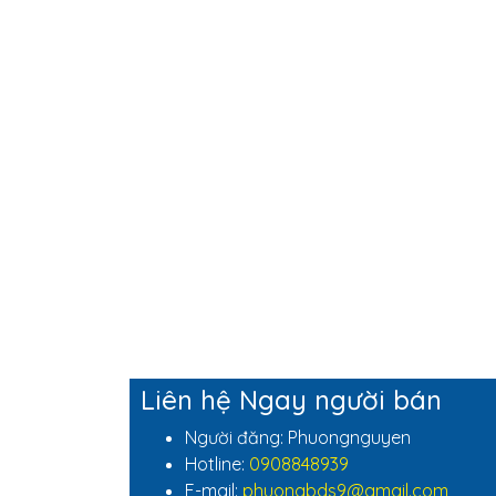
Liên hệ Ngay người bán
Người đăng: Phuongnguyen
Hotline:
0908848939
E-mail:
phuongbds9@gmail.com