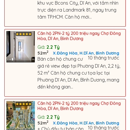
khu vực Bcons City, Dĩ An, với tầm nhìn
trực diện ra Landmark 81, ngay trung
tâm TP.HCM. Căn hộ mới...
Căn hộ 2PN-2 tỷ 200 triệu ngay Chợ Đông
Hòa, Dĩ An, Bình Dương
Giá:
2.2
Tỷ
2
,
,
52m
X.Đông Hòa
H.Dĩ An
Bình Dương
10 tháng trước
Bán căn hộ chung cư
giá rẻ view đẹp tại Phường Dĩ An, 2,2 tỷ,
52 m² Căn hộ chung cư tọa lạc tại
Phường Dĩ An, Dĩ An, Bình Dương, mang
đến không gian...
Căn hộ 2PN-2 tỷ 200 triệu ngay Chợ Đông
Hòa, Dĩ An, Bình Dương
Giá:
2.2
Tỷ
2
,
,
52m
X.Đông Hòa
H.Dĩ An
Bình Dương
10 tháng trước
+ Chủ đầu tư bán căn