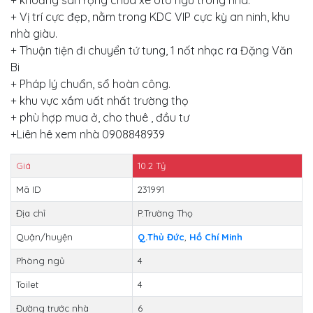
+ Vị trí cực đẹp, nằm trong KDC VIP cực kỳ an ninh, khu
nhà giàu.
+ Thuận tiện đi chuyển tứ tung, 1 nốt nhạc ra Đặng Văn
Bi
+ Pháp lý chuẩn, sổ hoàn công.
+ khu vực xầm uất nhất trường thọ
+ phù hợp mua ở, cho thuê , đầu tư
+Liên hê xem nhà 0908848939
Giá
10.2
Tỷ
Mã ID
231991
Địa chỉ
P.Trường Thọ
Quận/huyện
Q.Thủ Đức
,
Hồ Chí Minh
Phòng ngủ
4
Toilet
4
Đường trước nhà
6