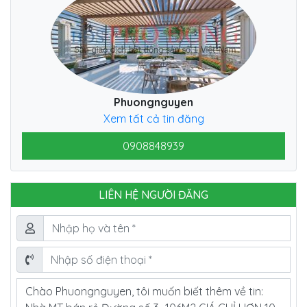
Phuongnguyen
Xem tất cả tin đăng
0908848939
LIÊN HỆ NGƯỜI ĐĂNG