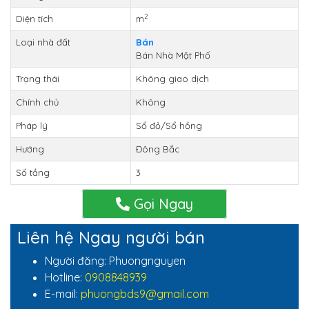
2
Diện tích
m
Loại nhà đất
Bán
Bán Nhà Mặt Phố
Trạng thái
Không giao dịch
Chính chủ
Không
Pháp lý
Sổ đỏ/Sổ hồng
Hướng
Đông Bắc
Số tầng
3
Gọi Ngay
Liên hệ Ngay người bán
Người đăng: Phuongnguyen
Hotline:
0908848939
E-mail:
phuongbds9@gmail.com