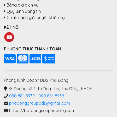
Bảng giá dịch vụ
Quy định đăng tin
Chính sách giải quyết khiếu nại
KẾT NỐI
PHƯƠNG THỨC THANH TOÁN
Phòng Kinh Doanh BĐS Phố Đông
78 Đường số 3, Trường Thọ, Thủ Đức, TPHCM
090 884 8939
-
090 884 8939
phodonggroupbds@gmail.com
https://batdongsanphodong.com