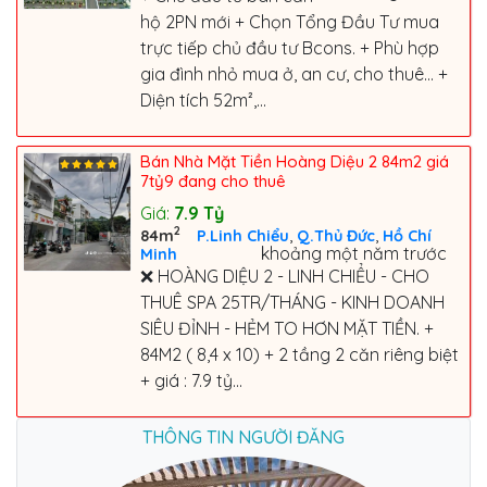
hộ 2PN mới + Chọn Tổng Đầu Tư mua
trực tiếp chủ đầu tư Bcons. + Phù hợp
gia đình nhỏ mua ở, an cư, cho thuê... +
Diện tích 52m²,...
Bán Nhà Mặt Tiền Hoàng Diệu 2 84m2 giá
7tỷ9 đang cho thuê
Giá:
7.9
Tỷ
2
,
,
84m
P.Linh Chiểu
Q.Thủ Đức
Hồ Chí
khoảng một năm trước
Minh
❌ HOÀNG DIỆU 2 - LINH CHIỂU - CHO
THUÊ SPA 25TR/THÁNG - KINH DOANH
SIÊU ĐỈNH - HẺM TO HƠN MẶT TIỀN. +
84M2 ( 8,4 x 10) + 2 tầng 2 căn riêng biệt
+ giá : 7.9 tỷ...
THÔNG TIN NGƯỜI ĐĂNG