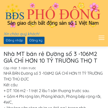
Xin chào quý khách!
Đăng nhập
Đăng ký
Nhà MT bán rẻ Đường số 3 -106M2
GIÁ CHỈ HƠN 10 TỶ TRƯỜNG THỌ T
Cập nhật:
3 năm trước
NHÀ BÁN Đường số 3 -106M2 GIÁ CHỈ HƠN 11 TỶ TRƯỜNG
THỌ THỦ ĐỨC
Kết cấu:
+ DT: 106 m2 - 1 trệt 2 lầu 1 sân thượng trước sau.
+ Gồm 4 PN rộng lớn, Phòng khách, Phòng bếp rộng rãi,
4WC,
+ khoảng sân rộng chứa xe ôtô ngủ trong nhà.