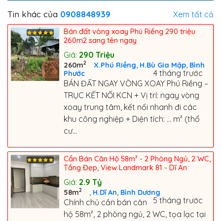
Tin khác của
0908848939
Xem tất cả
Bán đất vòng xoay Phú Riềng 290 triệu
260m2 sang tên ngay
Giá:
290
Triệu
2
,
,
260m
X.Phú Riềng
H.Bù Gia Mập
Bình
4 tháng trước
Phước
BÁN ĐẤT NGAY VÒNG XOAY Phú Riềng –
TRỤC KẾT NỐI KCN + Vị trí: ngay vòng
xoay trung tâm, kết nối nhanh đi các
khu công nghiệp + Diện tích: … m² (thổ
cư...
Cần Bán Căn Hộ 58m² - 2 Phòng Ngủ, 2 WC,
Tầng Đẹp, View Landmark 81 - Dĩ An
Giá:
2.9
Tỷ
2
,
,
58m
H.Dĩ An
Bình Dương
5 tháng trước
Chính chủ cần bán căn
hộ 58m², 2 phòng ngủ, 2 WC, tọa lạc tại