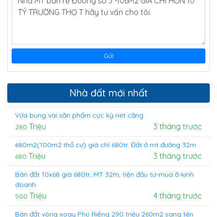
Nhà đất mới nhất
Vừa bung vài săn phẩm cực kỳ nét căng
Triệu
3 tháng trước
280
680m2(100m2 thổ cư) giá chỉ 680tr. Đất ở mt đường 32m
Triệu
3 tháng trước
680
Bán đất 10x68 giá 680tr, MT 32m, tiện đầu tư-mua ở-kinh
doanh
Triệu
4 tháng trước
500
Bán đất vòng xoay Phú Riềng 290 triệu 260m2 sang tên