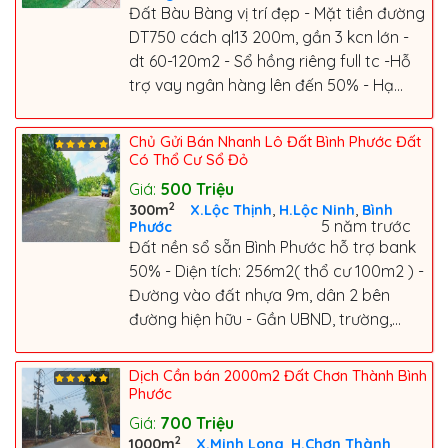
Đất Bàu Bàng vị trí đẹp - Mặt tiền đường
DT750 cách ql13 200m, gần 3 kcn lớn -
dt 60-120m2 - Sổ hồng riêng full tc -Hỗ
trợ vay ngân hàng lên đến 50% - Hạ...
Chủ Gửi Bán Nhanh Lô Đất Bình Phước Đất
Có Thổ Cư Sổ Đỏ
Giá:
500
Triệu
2
,
,
300m
X.Lộc Thịnh
H.Lộc Ninh
Bình
5 năm trước
Phước
Đất nền sổ sẵn Bình Phước hỗ trợ bank
50% - Diện tích: 256m2( thổ cư 100m2 ) -
Đường vào đất nhựa 9m, dân 2 bên
đường hiện hữu - Gần UBND, trường,...
Dịch Cần bán 2000m2 Đất Chơn Thành Bình
Phước
Giá:
700
Triệu
2
,
,
1000m
X.Minh Long
H.Chơn Thành