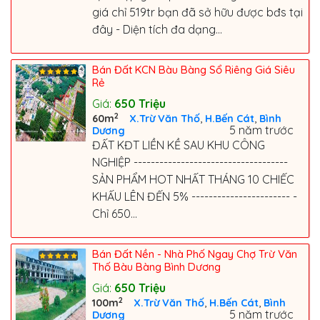
giá chỉ 519tr bạn đã sở hữu được bđs tại
đây - Diện tích đa dạng...
Bán Đất KCN Bàu Bàng Sổ Riêng Giá Siêu
Rẻ
Giá:
650
Triệu
2
,
,
60m
X.Trừ Văn Thố
H.Bến Cát
Bình
5 năm trước
Dương
ĐẤT KĐT LIỀN KỀ SAU KHU CÔNG
NGHIỆP ------------------------------------
SẢN PHẨM HOT NHẤT THÁNG 10 CHIẾC
KHẤU LÊN ĐẾN 5% ----------------------- -
Chỉ 650...
Bán Đất Nền - Nhà Phố Ngay Chợ Trừ Văn
Thố Bàu Bàng Bình Dương
Giá:
650
Triệu
2
,
,
100m
X.Trừ Văn Thố
H.Bến Cát
Bình
5 năm trước
Dương