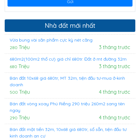
Nhà đất mới nhất
Vừa bung vài săn phẩm cực kỳ nét căng
Triệu
3 tháng trước
280
680m2(100m2 thổ cư) giá chỉ 680tr. Đất ở mt đường 32m
Triệu
3 tháng trước
680
Bán đất 10x68 giá 680tr, MT 32m, tiện đầu tư-mua ở-kinh
doanh
Triệu
4 tháng trước
500
Bán đất vòng xoay Phú Riềng 290 triệu 260m2 sang tên
ngay
Triệu
4 tháng trước
290
Bán đất mặt tiền 32m, 10x68 giá 680tr, sổ sẵn, tiện đầu tư
kinh doanh an cư