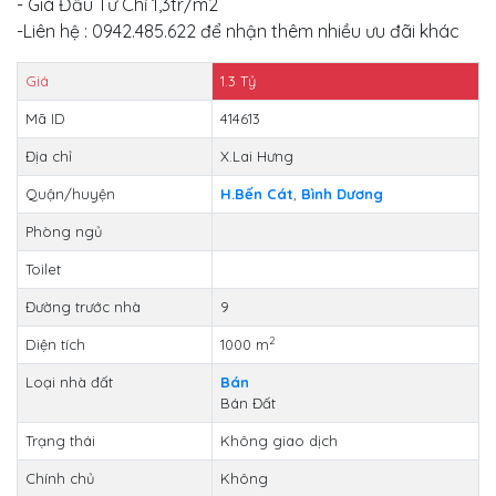
- Giá Đầu Tư Chỉ 1,3tr/m2
-Liên hệ : 0942.485.622 để nhận thêm nhiều ưu đãi khác
Giá
1.3
Tỷ
Mã ID
414613
Địa chỉ
X.Lai Hưng
Quận/huyện
H.Bến Cát
,
Bình Dương
Phòng ngủ
Toilet
Đường trước nhà
9
2
Diện tích
1000 m
Loại nhà đất
Bán
Bán Đất
Trạng thái
Không giao dịch
Chính chủ
Không