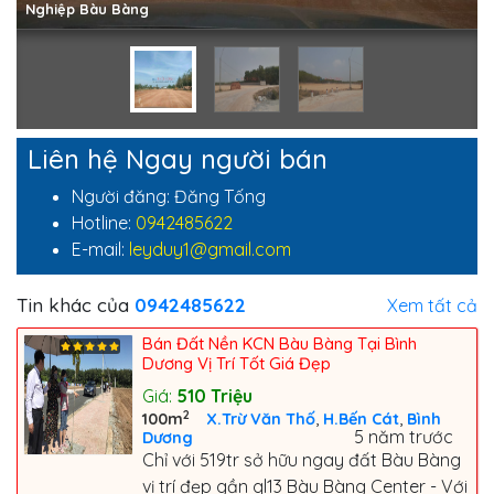
Nghiệp Bàu Bàng
Liên hệ Ngay người bán
Người đăng: Đăng Tống
Hotline:
0942485622
E-mail:
leyduy1@gmail.com
Tin khác của
0942485622
Xem tất cả
Bán Đất Nền KCN Bàu Bàng Tại Bình
Dương Vị Trí Tốt Giá Đẹp
Giá:
510
Triệu
2
,
,
100m
X.Trừ Văn Thố
H.Bến Cát
Bình
5 năm trước
Dương
Chỉ với 519tr sở hữu ngay đất Bàu Bàng
vị trí đẹp gần ql13 Bàu Bàng Center - Với