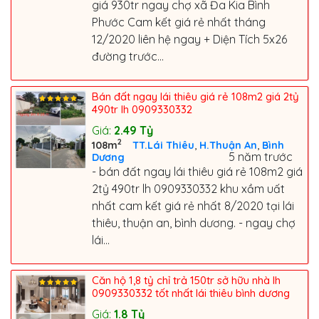
giá 930tr ngay chợ xã Đa Kia Bình
Phước Cam kết giá rẻ nhất tháng
12/2020 liên hệ ngay + Diện Tích 5x26
đường trước...
Bán đất ngay lái thiêu giá rẻ 108m2 giá 2tỷ
490tr lh 0909330332
Giá:
2.49
Tỷ
2
,
,
108m
TT.Lái Thiêu
H.Thuận An
Bình
5 năm trước
Dương
- bán đất ngay lái thiêu giá rẻ 108m2 giá
2tỷ 490tr lh 0909330332 khu xầm uất
nhất cam kết giá rẻ nhất 8/2020 tại lái
thiêu, thuận an, bình dương. - ngay chợ
lái...
Căn hộ 1,8 tỷ chỉ trả 150tr sở hữu nhà lh
0909330332 tốt nhất lái thiêu bình dương
Giá:
1.8
Tỷ