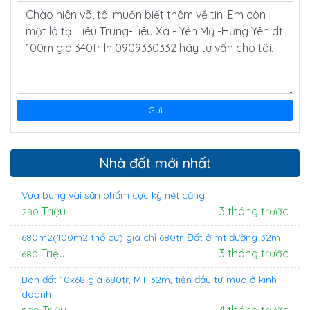
Nhà đất mới nhất
Vừa bung vài săn phẩm cực kỳ nét căng
Triệu
3 tháng trước
280
680m2(100m2 thổ cư) giá chỉ 680tr. Đất ở mt đường 32m
Triệu
3 tháng trước
680
Bán đất 10x68 giá 680tr, MT 32m, tiện đầu tư-mua ở-kinh
doanh
Triệu
4 tháng trước