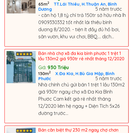
2
,
,
65m
TT.Lái Thiêu
H.Thuận An
Bình
5 năm trước
Dương
- căn hộ 1,8 tỷ chỉ trả 150tr sở hữu nhà lh
0909330332 tốt nhất lái thiêu bình
dương 8/2020. - tiện ít đầy đủ hồ bơi,
sân vườn, khu vui chơi, BBQ.... dịch...
Bán nhà chợ xã đa kia bình phước 1 trệt 1
lầu 130m2 giá 930tr rẻ nhất tháng 12/2020
Giá:
930
Triệu
2
,
,
130m
X.Đa Kia
H.Bù Gia Mập
Bình
5 năm trước
Phước
Nhà chính chủ gửi bán 1 trệt 1 lầu 130m2
giá 930tr ngay chợ xã Đa Kia Bình
Phước Cam kết giá rẻ nhất tháng
12/2020 liên hệ ngay + Diện Tích 5x26
đường trước...
Bán căn biệt thự 230 m2 ngay chợ chơn