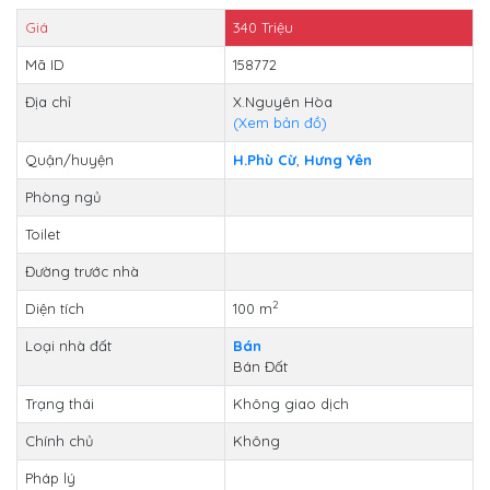
Giá
340
Triệu
Mã ID
158772
Địa chỉ
X.Nguyên Hòa
(Xem bản đồ)
Quận/huyện
H.Phù Cừ
,
Hưng Yên
Phòng ngủ
Toilet
Đường trước nhà
2
Diện tích
100 m
Loại nhà đất
Bán
Bán Đất
Trạng thái
Không giao dịch
Chính chủ
Không
Pháp lý