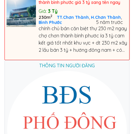
thành bình phước giá 3 tỷ sang tên ngay
Giá:
3
Tỷ
2
,
,
230m
TT.Chơn Thành
H.Chơn Thành
5 năm trước
Bình Phước
chính chủ bán căn biệt thự 230 m2 ngay
chợ chơn thành bình phước ía 3 tỷ cam
kết giá tốt nhất khu vực + dt 230 m2 xây
2 lầu bán 3 tỷ + hướng đông nam + có...
THÔNG TIN NGƯỜI ĐĂNG