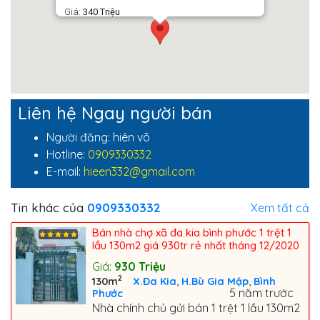
Giá:
340
Triệu
, X.Nguyên Hòa, H.Phù Cừ, Hưng Yên
Liên hệ Ngay người bán
Người đăng: hiên võ
Hotline:
0909330332
E-mail:
hieen332@gmail.com
Tin khác của
0909330332
Xem tất cả
Bán nhà chợ xã đa kia bình phước 1 trệt 1
lầu 130m2 giá 930tr rẻ nhất tháng 12/2020
Giá:
930
Triệu
2
,
,
130m
X.Đa Kia
H.Bù Gia Mập
Bình
5 năm trước
Phước
Nhà chính chủ gửi bán 1 trệt 1 lầu 130m2