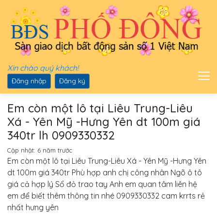
Xin chào quý khách!
Đăng nhập
Đăng ký
Em còn một lô tại Liêu Trung-Liêu
Xá - Yên Mỹ -Hưng Yên dt 100m giá
340tr lh 0909330332
Cập nhật:
6 năm trước
Em còn một lô tại Liêu Trung-Liêu Xá - Yên Mỹ -Hưng Yên
dt 100m giá 340tr Phù hợp anh chị công nhân Ngõ ô tô
giá cả hợp lý Sổ đỏ trao tay Anh em quan tâm liên hệ
em để biết thêm thông tin nhé 0909330332 cam krrts rẻ
nhất hưng yên