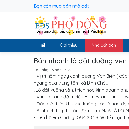
Bạn cần mua bán nhà đất
Giới thiệu
Nhà đất bán
Bán nhanh lô đất đường ven 
Cập nhật:
6 năm trước
- Vị trí nằm ngay cạnh đường Ven Biển ( các
ngang qua trung tâm xã Bình Châu.
; Lô đất vuông vắn, thích hợp kinh doanh phục 
- Xung quanh đất nhiều Homestay, bungalow,
- Đặc biệt trên khu vực không còn lô nào đẹp
- Ai nhanh tay thì còn, đảm bảo MUA LÀ LỢI
- Liên hệ em Cường 0934 28 58 68 để nhận thô