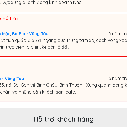
u vực xung quanh đang kinh doanh Nhà...
u, Hồ Tràm
,
6 năm tr
n Mộc
Bà Rịa - Vũng Tàu
mặt tiền quốc lộ 55 đi ngang qua trung tâm xã, cách vòng xo
trực diện ra biển, kế bên lô đất...
6 năm tr
a - Vũng Tàu
ộ 55, nối Sài Gòn về Bình Châu, Bình Thuận - Xung quanh đang k
ân, và những căn khách sạn, cafe,...
Hỗ trợ khách hàng