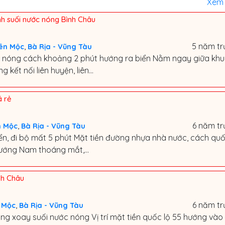
Xem 
nh suối nước nóng Bình Châu
,
5 năm tr
ên Mộc
Bà Rịa - Vũng Tàu
ớc nóng cách khoảng 2 phút hướng ra biển Nằm ngay giữa kh
 kết nối liên huyện, liên...
á rẻ
,
6 năm tr
n Mộc
Bà Rịa - Vũng Tàu
iển, đi bộ mất 5 phút Mặt tiền đường nhựa nhà nước, cách quố
hướng Nam thoáng mắt,...
nh Châu
,
6 năm tr
 Mộc
Bà Rịa - Vũng Tàu
ng xoay suối nước nóng Vị trí mặt tiền quốc lộ 55 hướng vào 