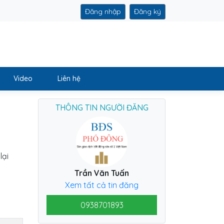
Đăng nhập
Đăng ký
Video
Liên hệ
THÔNG TIN NGƯỜI ĐĂNG
lại
Trần Văn Tuấn
Xem tất cả tin đăng
0938701893