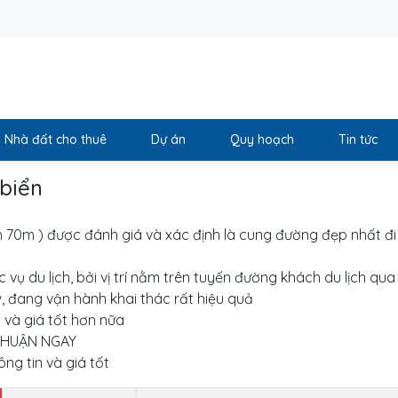
Nhà đất cho thuê
Dự án
Quy hoạch
Tin tức
biển
h 70m ) được đánh giá và xác định là cung đường đẹp nhất đi
vụ du lịch, bởi vị trí nằm trên tuyến đường khách du lịch qua 
 đang vận hành khai thác rất hiệu quả
 và giá tốt hơn nữa
 NHUẬN NGAY
ng tin và giá tốt