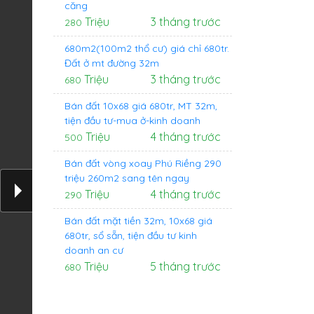
căng
Triệu
3 tháng trước
280
680m2(100m2 thổ cư) giá chỉ 680tr.
Đất ở mt đường 32m
Triệu
3 tháng trước
680
Bán đất 10x68 giá 680tr, MT 32m,
tiện đầu tư-mua ở-kinh doanh
Triệu
4 tháng trước
500
Bán đất vòng xoay Phú Riềng 290
triệu 260m2 sang tên ngay
Triệu
4 tháng trước
290
Bán đất mặt tiền 32m, 10x68 giá
680tr, sổ sẵn, tiện đầu tư kinh
doanh an cư
Triệu
5 tháng trước
680