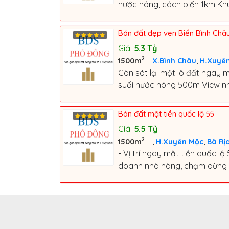
nước nóng, cách biển 1km Kh
Bán đất đẹp ven Biển Bình Châ
Giá:
5.3
Tỷ
2
,
1500m
X.Bình Châu
H.Xuyê
Còn sót lại một lô đất ngay 
suối nước nóng 500m View nhìn 
Bán đất mặt tiền quốc lộ 55
Giá:
5.5
Tỷ
2
,
,
1500m
H.Xuyên Mộc
Bà Rị
- Vị trí ngay mặt tiền quốc l
doanh nhà hàng, chạm dừng ch