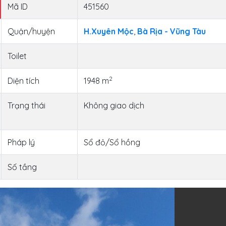
Mã ID
451560
Quận/huyện
H.Xuyên Mộc
,
Bà Rịa - Vũng Tàu
Toilet
2
Diện tích
1948 m
Trạng thái
Không giao dịch
Pháp lý
Sổ đỏ/Sổ hồng
Số tầng