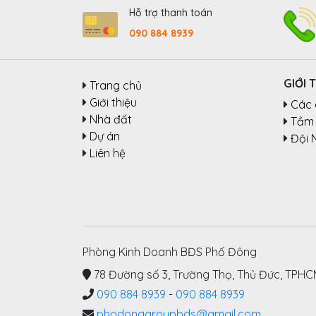
Hỗ trợ thanh toán
090 884 8939
GIỚI 
Trang chủ
Giới thiệu
Các 
Nhà đất
Tầm 
Dự án
Đội 
Liên hệ
Phòng Kinh Doanh BĐS Phố Đông
78 Đường số 3, Trường Thọ, Thủ Đức, TPH
090 884 8939
-
090 884 8939
phodonggroupbds@gmail.com