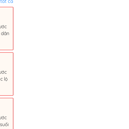
tất cả
ước
u dân
ước
c lộ
ước
suối