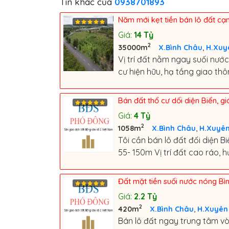
Tin khác của
0938701893
Năm mới kẹt tiền bán lô đất cạ
Giá:
14
Tỷ
2
,
35000m
X.Bình Châu
H.Xuy
Vị trí đất nằm ngay suối nư
cư hiện hữu, hạ tầng giao thông
Bán đất thổ cư dối diện Biển, gi
Giá:
4
Tỷ
2
,
1058m
X.Bình Châu
H.Xuyê
Tôi cần bán lô đất đối diện B
55- 150m Vị trí đất cao ráo, 
Đất mặt tiền suối nước nóng Bì
Giá:
2.2
Tỷ
2
,
420m
X.Bình Châu
H.Xuyên
Bán lô đất ngay trung tâm vò