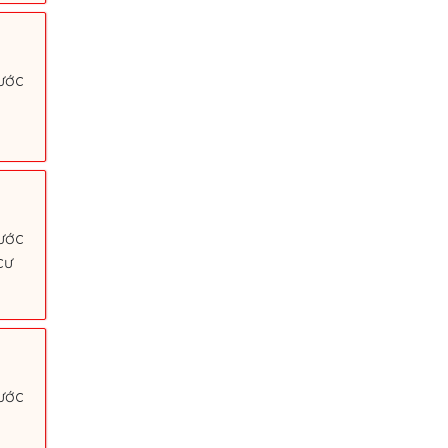
ước
ước
cư
ước