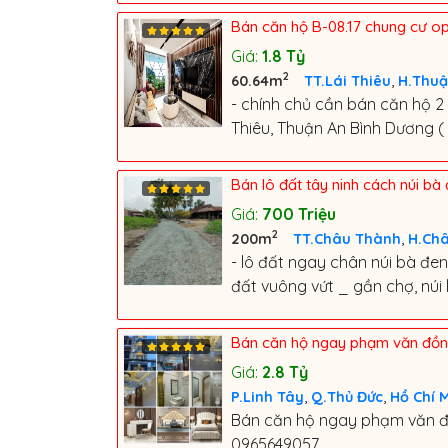
Bán căn hộ B-08.17 chung cư opa
Giá:
1.8
Tỷ
2
,
60.64m
TT.Lái Thiêu
H.Thuậ
- chính chủ cần bán căn hộ 
Thiêu, Thuận An Bình Dương (
Bán lô đất tây ninh cách núi b
Giá:
700
Triệu
2
,
200m
TT.Châu Thành
H.Ch
- lô đất ngay chân núi bà đe
đất vuông vứt _ gần chợ, núi
Bán căn hộ ngay phạm văn đồng 
Giá:
2.8
Tỷ
,
,
P.Linh Tây
Q.Thủ Đức
Hồ Chí 
Bán căn hộ ngay phạm văn đồn
0965649057