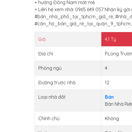
+ hướng Đông Nam mát mẻ
+ Liên hệ xem nhà: 0965 649 057 Nhận ký gở
#bán_nhà_phố_tại_tphcm_giá_rẻ, #nhà_đ
#căn_hộ_bán_giá_rẻ_tại_quận_9_tphcm,
Giá
4.1
Tỷ
Địa chỉ
P.Long Trườ
Phòng ngủ
4
Đường trước nhà
12
Loại nhà đất
Bán
Bán Nhà Riê
Chính chủ
Không