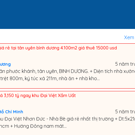
Xem 
á rẻ tại tân uyên bình dương 4.100m2 giá thuê 15000 usd
5 năm tr
Dương
ân phước khánh, tân uyên, BINH DƯƠNG. + Diện tích nhà xưở
trệt 800m, ký túc xá 211m, nhà ăn + nhà kho...
á 3,150 tỷ ngay khu Đại Việt Xầm Uất
5 năm tr
Hồ Chí Minh
 Đại Việt Nhơn Đức - Nhà Bè giá rẻ nhất thị trường + Dt:5x2
hcm + Hướng Đông nam mát...