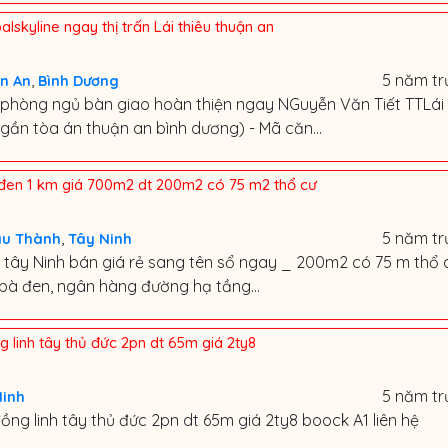
lskyline ngay thị trấn Lái thiêu thuận an
,
5 năm tr
n An
Bình Dương
2 phòng ngủ bàn giao hoàn thiện ngay NGuyễn Văn Tiết TTLái
 gần tòa án thuận an bình dương) - Mã căn...
à đen 1 km giá 700m2 dt 200m2 có 75 m2 thổ cư
,
5 năm tr
âu Thành
Tây Ninh
n tây Ninh bán giá rẻ sang tên sổ ngay _ 200m2 có 75 m thổ 
 bà đen, ngân hàng đường hạ tầng...
linh tây thủ đức 2pn dt 65m giá 2ty8
5 năm tr
Minh
g linh tây thủ đức 2pn dt 65m giá 2ty8 boock A1 liên hệ