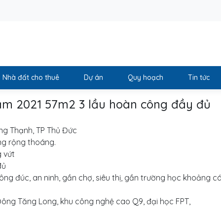
Nhà đất cho thuê
Dự án
Quy hoạch
Tin tức
năm 2021 57m2 3 lầu hoàn công đầy đủ
ường Thạnh, TP Thủ Đức
êng rộng thoáng.
 vứt
đủ
ông đúc, an ninh, gần chợ, siêu thị, gần trường học khoảng c
ị Đông Tăng Long, khu công nghệ cao Q9, đại học FPT,