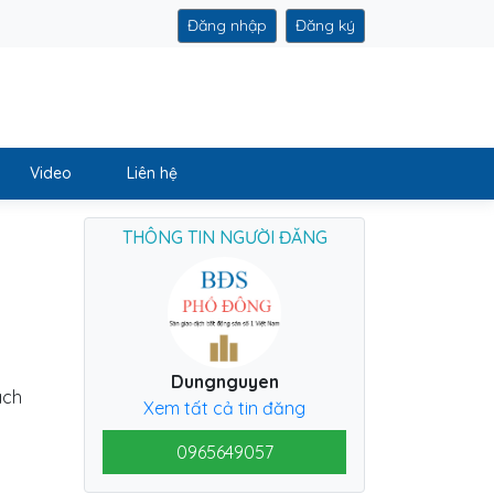
Đăng nhập
Đăng ký
Video
Liên hệ
THÔNG TIN NGƯỜI ĐĂNG
Dungnguyen
ách
Xem tất cả tin đăng
0965649057