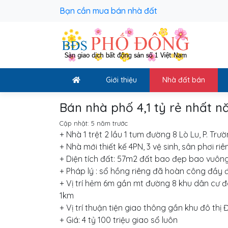
Bạn cần mua bán nhà đất
Giới thiệu
Nhà đất bán
Bán nhà phố 4,1 tỷ rẻ nhất 
Cập nhật:
5 năm trước
+ Nhà 1 trệt 2 lầu 1 tum đường 8 Lò Lu, P. Tr
+ Nhà mới thiết kế 4PN, 3 vệ sinh, sân phơi ri
+ Diện tích đất: 57m2 đất bao đẹp bao vuông
+ Pháp lý : sổ hồng riêng đã hoàn công đầy 
+ Vị trí hẻm 6m gần mt đường 8 khu dân cư đ
1km
+ Vị trí thuận tiện giao thông gần khu đô th
+ Giá: 4 tỷ 100 triệu giao sổ luôn