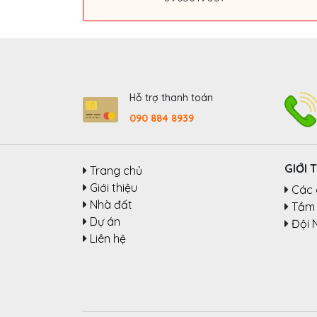
Hỗ trợ thanh toán
090 884 8939
GIỚI 
Trang chủ
Giới thiệu
Các 
Nhà đất
Tầm 
Dự án
Đội 
Liên hệ