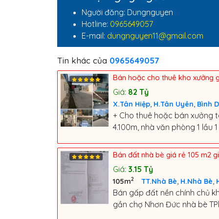
Người đăng: Dungnguyen
Hotline:
0965649057
E-mail:
dungnguyen11@gmail.com
Tin khác của
0965649057
Bán hoặc cho thuê kho xưởng gi
Giá:
82
Tỷ
,
,
X.Tân Hiệp
H.Tân Uyên
Bình 
+ Cho thuê hoặc bán xưởng t
4.100m, nhà văn phòng 1 lầu 1 
Bán đất nhà bè giá rẻ 105 m2 gi
Giá:
3.15
Tỷ
2
,
,
105m
TT.Nhà Bè
H.Nhà Bè
Bán gấp đất nền chính chủ khu
gần chợ Nhơn Đức nhà bè TP