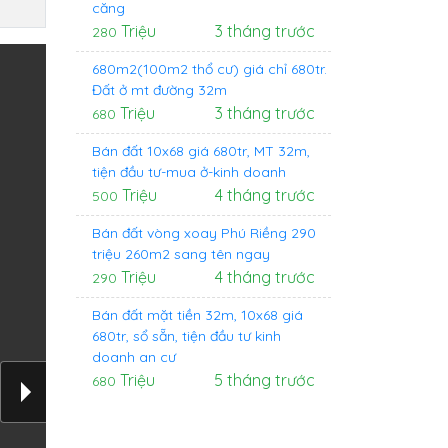
căng
Triệu
3 tháng trước
280
680m2(100m2 thổ cư) giá chỉ 680tr.
Đất ở mt đường 32m
Triệu
3 tháng trước
680
Bán đất 10x68 giá 680tr, MT 32m,
tiện đầu tư-mua ở-kinh doanh
Triệu
4 tháng trước
500
Bán đất vòng xoay Phú Riềng 290
triệu 260m2 sang tên ngay
Triệu
4 tháng trước
290
Bán đất mặt tiền 32m, 10x68 giá
680tr, sổ sẵn, tiện đầu tư kinh
doanh an cư
Triệu
5 tháng trước
680