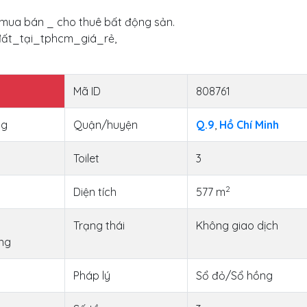
i mua bán _ cho thuê bất động sản.
ất_tại_tphcm_giá_rẻ,
Mã ID
808761
ng
Quận/huyện
Q.9
,
Hồ Chí Minh
Toilet
3
2
Diện tích
577 m
Trạng thái
Không giao dịch
ng
Pháp lý
Sổ đỏ/Sổ hồng