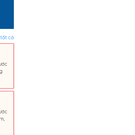
tất cả
ước
ng
ước
1m,