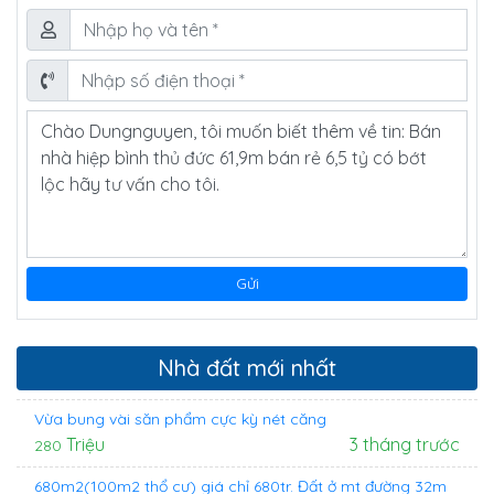
Nhà đất mới nhất
Vừa bung vài săn phẩm cực kỳ nét căng
Triệu
3 tháng trước
280
680m2(100m2 thổ cư) giá chỉ 680tr. Đất ở mt đường 32m