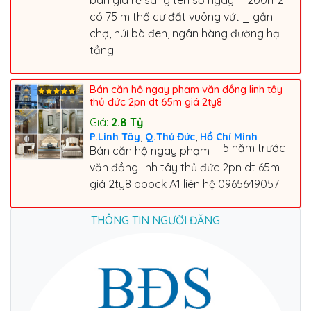
có 75 m thổ cư đất vuông vứt _ gần
chợ, núi bà đen, ngân hàng đường hạ
tầng...
Bán căn hộ ngay phạm văn đồng linh tây
thủ đức 2pn dt 65m giá 2ty8
Giá:
2.8
Tỷ
,
,
P.Linh Tây
Q.Thủ Đức
Hồ Chí Minh
5 năm trước
Bán căn hộ ngay phạm
văn đồng linh tây thủ đức 2pn dt 65m
giá 2ty8 boock A1 liên hệ 0965649057
THÔNG TIN NGƯỜI ĐĂNG