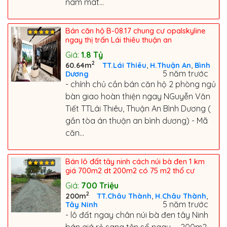
nam mát...
Bán căn hộ B-08.17 chung cư opalskyline
ngay thị trấn Lái thiêu thuận an
Giá:
1.8
Tỷ
2
,
,
60.64m
TT.Lái Thiêu
H.Thuận An
Bình
5 năm trước
Dương
- chính chủ cần bán căn hộ 2 phòng ngủ
bàn giao hoàn thiện ngay NGuyễn Văn
Tiết TTLái Thiêu, Thuận An Bình Dương (
gần tòa án thuận an bình dương) - Mã
căn...
Bán lô đất tây ninh cách núi bà đen 1 km
giá 700m2 dt 200m2 có 75 m2 thổ cư
Giá:
700
Triệu
2
,
,
200m
TT.Châu Thành
H.Châu Thành
5 năm trước
Tây Ninh
- lô đất ngay chân núi bà đen tây Ninh
bán giá rẻ sang tên sổ ngay _ 200m2