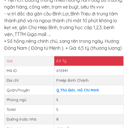
ngân hàng, công viên, trạm xe buýt, siêu thị vvv
- vị trí đắc địa gần cầu Bình Lợi, Bình Triệu đi trung tâm
thành phố và ra ngoại thành chỉ mất 10 phút không lo
kẹt xe, gần Chợ Hiệp Bình, trường học cấp 1,2,3, bệnh
viện, TTTM Giga mall ....
• Sổ hồng riêng chính chủ, sang tên trong ngày. Hướng:
Đông Nam ( Đông tứ Mệnh ). + Giá: 6,5 tỷ (thương lượng)
Giá
6.5
Tỷ
Mã ID
676941
Địa chỉ
P.Hiệp Bình Chánh
Quận/huyện
Q.Thủ Đức
,
Hồ Chí Minh
Phòng ngủ
5
Toilet
5
Đường trước nhà
8
2