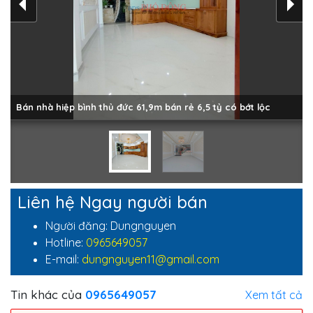
Bán nhà hiệp bình thủ đức 61,9m bán rẻ 6,5 tỷ có bớt lộc
Liên hệ Ngay người bán
Người đăng: Dungnguyen
Hotline:
0965649057
E-mail:
dungnguyen11@gmail.com
Tin khác của
0965649057
Xem tất cả