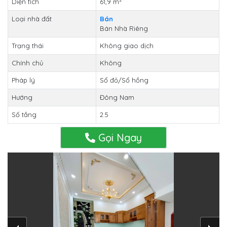
Diện tích
61,9 m
Loại nhà đất
Bán
Bán Nhà Riêng
Trạng thái
Không giao dịch
Chính chủ
Không
Pháp lý
Sổ đỏ/Sổ hồng
Hướng
Đông Nam
Số tầng
2.5
Gọi Ngay