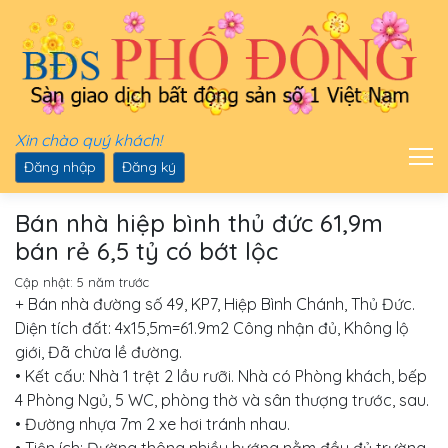
Xin chào quý khách!
Đăng nhập
Đăng ký
Bán nhà hiệp bình thủ đức 61,9m
bán rẻ 6,5 tỷ có bớt lộc
Cập nhật:
5 năm trước
+ Bán nhà đường số 49, KP7, Hiệp Bình Chánh, Thủ Đức.
Diện tích đất: 4x15,5m=61.9m2 Công nhận đủ, Không lộ
giới, Đã chừa lề đường.
• Kết cấu: Nhà 1 trệt 2 lầu rưỡi. Nhà có Phòng khách, bếp
4 Phòng Ngủ, 5 WC, phòng thờ và sân thượng trước, sau.
• Đường nhựa 7m 2 xe hơi tránh nhau.
• Tiện ích: Đường thông nhiều hướng nằm đầy đủ trường,