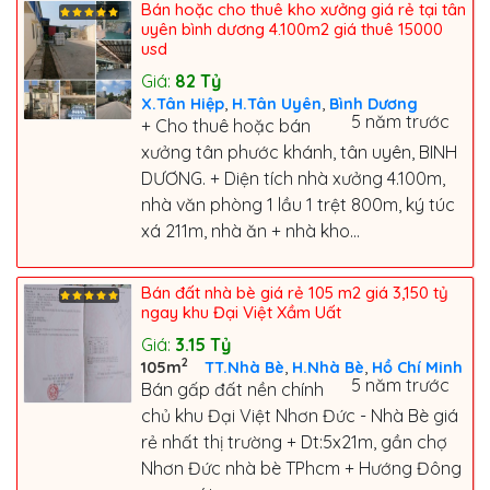
Bán hoặc cho thuê kho xưởng giá rẻ tại tân
uyên bình dương 4.100m2 giá thuê 15000
usd
Giá:
82
Tỷ
,
,
X.Tân Hiệp
H.Tân Uyên
Bình Dương
5 năm trước
+ Cho thuê hoặc bán
xưởng tân phước khánh, tân uyên, BINH
DƯƠNG. + Diện tích nhà xưởng 4.100m,
nhà văn phòng 1 lầu 1 trệt 800m, ký túc
xá 211m, nhà ăn + nhà kho...
Bán đất nhà bè giá rẻ 105 m2 giá 3,150 tỷ
ngay khu Đại Việt Xầm Uất
Giá:
3.15
Tỷ
2
,
,
105m
TT.Nhà Bè
H.Nhà Bè
Hồ Chí Minh
5 năm trước
Bán gấp đất nền chính
chủ khu Đại Việt Nhơn Đức - Nhà Bè giá
rẻ nhất thị trường + Dt:5x21m, gần chợ
Nhơn Đức nhà bè TPhcm + Hướng Đông