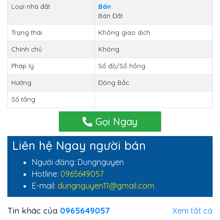
Loại nhà đất
Bán
Bán Đất
Trạng thái
Không giao dịch
Chính chủ
Không
Pháp lý
Sổ đỏ/Sổ hồng
Hướng
Đông Bắc
Số tầng
Gọi Ngay
Liên hệ Ngay người bán
Người đăng: Dungnguyen
Hotline:
0965649057
E-mail:
dungnguyen11@gmail.com
Tin khác của
0965649057
Xem tất cả