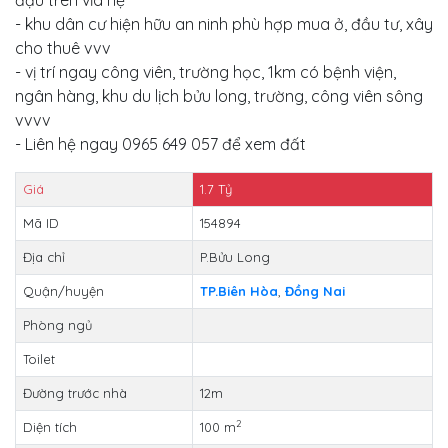
- khu dân cư hiện hữu an ninh phù hợp mua ở, đầu tư, xây
cho thuê vvv
- vị trí ngay công viên, trường học, 1km có bệnh viện,
ngân hàng, khu du lịch bửu long, trường, công viên sông
vvvv
- Liên hệ ngay 0965 649 057 để xem đất
Giá
1.7
Tỷ
Mã ID
154894
Địa chỉ
P.Bửu Long
Quận/huyện
TP.Biên Hòa
,
Đồng Nai
Phòng ngủ
Toilet
Đường trước nhà
12m
2
Diện tích
100 m