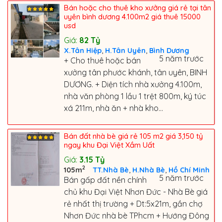
Bán hoặc cho thuê kho xưởng giá rẻ tại tân
uyên bình dương 4.100m2 giá thuê 15000
usd
Giá:
82
Tỷ
,
,
X.Tân Hiệp
H.Tân Uyên
Bình Dương
5 năm trước
+ Cho thuê hoặc bán
xưởng tân phước khánh, tân uyên, BINH
DƯƠNG. + Diện tích nhà xưởng 4.100m,
nhà văn phòng 1 lầu 1 trệt 800m, ký túc
xá 211m, nhà ăn + nhà kho...
Bán đất nhà bè giá rẻ 105 m2 giá 3,150 tỷ
ngay khu Đại Việt Xầm Uất
Giá:
3.15
Tỷ
2
,
,
105m
TT.Nhà Bè
H.Nhà Bè
Hồ Chí Minh
5 năm trước
Bán gấp đất nền chính
chủ khu Đại Việt Nhơn Đức - Nhà Bè giá
rẻ nhất thị trường + Dt:5x21m, gần chợ
Nhơn Đức nhà bè TPhcm + Hướng Đông