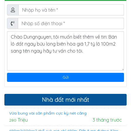
Nhà đất mới nhất
Vừa bung vài săn phẩm cực kỳ nét căng
Triệu
3 tháng trước
280
680m2(100m2 thổ cư) giá chỉ 680tr. Đất ở mt đường 32m