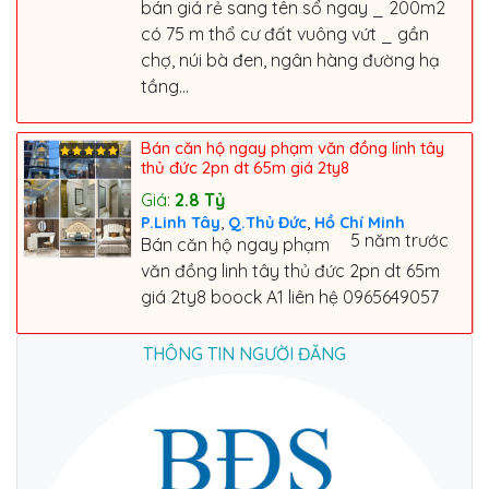
bán giá rẻ sang tên sổ ngay _ 200m2
có 75 m thổ cư đất vuông vứt _ gần
chợ, núi bà đen, ngân hàng đường hạ
tầng...
Bán căn hộ ngay phạm văn đồng linh tây
thủ đức 2pn dt 65m giá 2ty8
Giá:
2.8
Tỷ
,
,
P.Linh Tây
Q.Thủ Đức
Hồ Chí Minh
5 năm trước
Bán căn hộ ngay phạm
văn đồng linh tây thủ đức 2pn dt 65m
giá 2ty8 boock A1 liên hệ 0965649057
THÔNG TIN NGƯỜI ĐĂNG