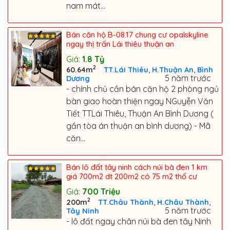
nam mát...
Bán căn hộ B-08.17 chung cư opalskyline
ngay thị trấn Lái thiêu thuận an
Giá:
1.8
Tỷ
2
,
,
60.64m
TT.Lái Thiêu
H.Thuận An
Bình
5 năm trước
Dương
- chính chủ cần bán căn hộ 2 phòng ngủ
bàn giao hoàn thiện ngay NGuyễn Văn
Tiết TTLái Thiêu, Thuận An Bình Dương (
gần tòa án thuận an bình dương) - Mã
căn...
Bán lô đất tây ninh cách núi bà đen 1 km
giá 700m2 dt 200m2 có 75 m2 thổ cư
Giá:
700
Triệu
2
,
,
200m
TT.Châu Thành
H.Châu Thành
5 năm trước
Tây Ninh
- lô đất ngay chân núi bà đen tây Ninh