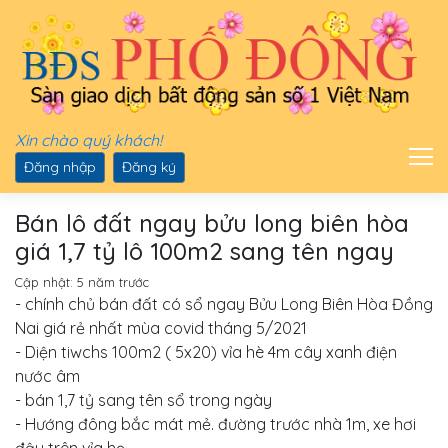
Xin chào quý khách!
Đăng nhập
Đăng ký
Bán lô đất ngay bửu long biên hòa
giá 1,7 tỷ lô 100m2 sang tên ngay
Cập nhật:
5 năm trước
- chính chủ bán đất có sổ ngay Bửu Long Biên Hòa Đồng
Nai giá rẻ nhất mùa covid tháng 5/2021
- Diện tiwchs 100m2 ( 5x20) vỉa hè 4m cây xanh điện
nước âm
- bán 1,7 tỷ sang tên sổ trong ngày
- Hướng đông bắc mát mẻ. đường trước nhà 1m, xe hơi
đậu trên vỉa hẹ