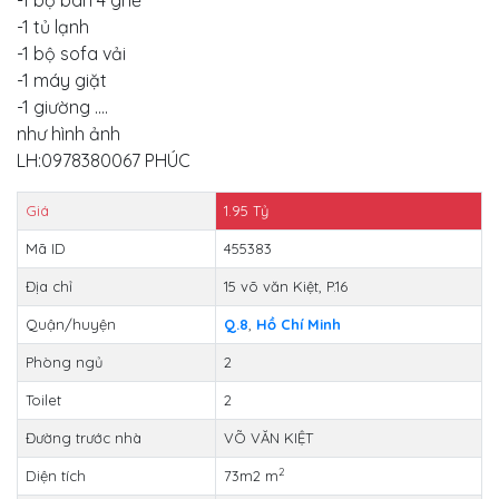
-1 tủ lạnh
-1 bộ sofa vải
-1 máy giặt
-1 giường ....
như hình ảnh
LH:0978380067 PHÚC
Giá
1.95
Tỷ
Mã ID
455383
Địa chỉ
15 võ văn Kiệt, P.16
Quận/huyện
Q.8
,
Hồ Chí Minh
Phòng ngủ
2
Toilet
2
Đường trước nhà
VÕ VĂN KIỆT
2
Diện tích
73m2 m