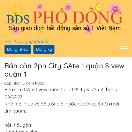
Xin chào quý khách!
Đăng nhập
Đăng ký
Bán căn 2pn City GAte 1 quận 8 vew
quận 1
Cập nhật:
5 năm trước
Bán CIty GAte 1 vew quận 1 giá 1.95 tỷ S=72m2 tháng
06/2021
Nhà mới mua về để trống đi nước ngoài ko ở nên mới
tinh tươm.
nội thất gồm :
-1 bộ bàn 4 ghế