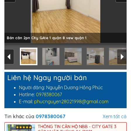
Bán căn 2pn City GAte 1 quận 8 vew quận 1
Liên hệ Ngay người bán
Người đăng: Nguyễn Dương Hồng Phúc
Hotline:
0978380067
E-mail:
phucnguyen28021998@gmail.com
Tin khác của
0978380067
Xem tất cả
THÔNG TIN CĂN HỘ NBB - CITY GATE 3