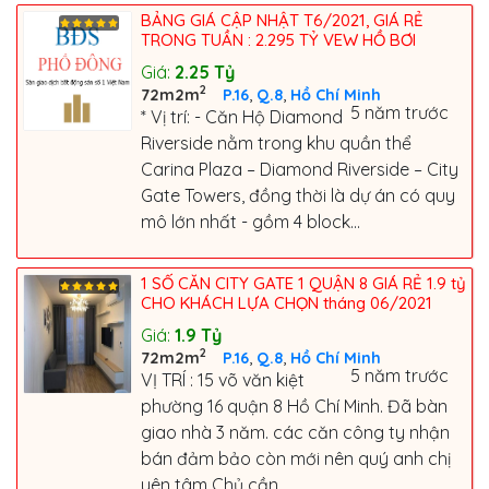
BẢNG GIÁ CẬP NHẬT T6/2021, GIÁ RẺ
TRONG TUẦN : 2.295 TỶ VEW HỒ BƠI
Giá:
2.25
Tỷ
2
,
,
72m2m
P.16
Q.8
Hồ Chí Minh
5 năm trước
* Vị trí: - Căn Hộ Diamond
Riverside nằm trong khu quần thể
Carina Plaza – Diamond Riverside – City
Gate Towers, đồng thời là dự án có quy
mô lớn nhất - gồm 4 block...
1 SỐ CĂN CITY GATE 1 QUẬN 8 GIÁ RẺ 1.9 tỷ
CHO KHÁCH LỰA CHỌN tháng 06/2021
Giá:
1.9
Tỷ
2
,
,
72m2m
P.16
Q.8
Hồ Chí Minh
5 năm trước
VỊ TRÍ : 15 võ văn kiệt
phường 16 quận 8 Hồ Chí Minh. Đã bàn
giao nhà 3 năm. các căn công ty nhận
bán đảm bảo còn mới nên quý anh chị
yên tâm Chủ cần...