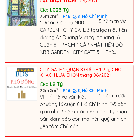
CẬP NHẬT THÁNG 06/2021.
Giá:
1.028
Tỷ
2
,
,
75m2m
P.16
Q.8
Hồ Chí Minh
5 năm trước
* Dự án Căn hộ NBB
GARDEN - CITY GATE 3 tọa lạc mặt tiền
đường An Dương Vương, phường 16,
Quận 8, TP.HCM. * CẬP NHẬT TIẾN ĐỘ
NBB GARDEN -CITY GATE 3 : - Phê...
CITY GATE 1 QUẬN 8 GIÁ RẺ 1.9 tỷ CHO
KHÁCH LỰA CHỌN tháng 06/2021
Giá:
1.9
Tỷ
2
,
,
72m2m
P.16
Q.8
Hồ Chí Minh
5 năm trước
VỊ TRÍ : 15 võ văn kiệt
phường 16 quận 8 Hồ Chí Minh. Đã bàn
giao nhà 3 năm. các căn công ty nhận
bán đảm bảo còn mới nên quý anh chị
yên tâm Chủ cần...