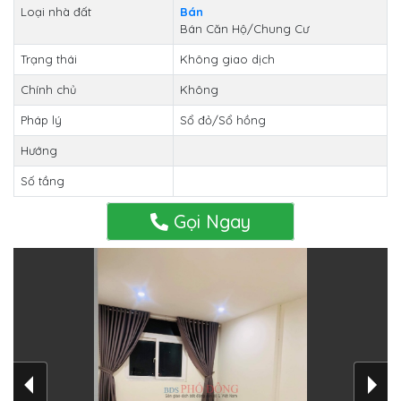
Loại nhà đất
Bán
Bán Căn Hộ/Chung Cư
Trạng thái
Không giao dịch
Chính chủ
Không
Pháp lý
Sổ đỏ/Sổ hồng
Hướng
Số tầng
Gọi Ngay