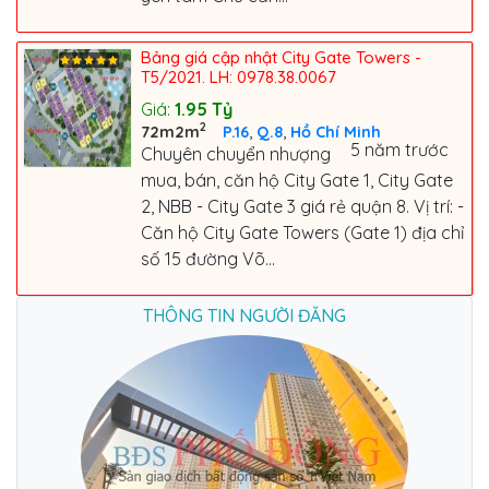
Bảng giá cập nhật City Gate Towers -
T5/2021. LH: 0978.38.0067
Giá:
1.95
Tỷ
2
,
,
72m2m
P.16
Q.8
Hồ Chí Minh
5 năm trước
Chuyên chuyển nhượng
mua, bán, căn hộ City Gate 1, City Gate
2, NBB - City Gate 3 giá rẻ quận 8. Vị trí: -
Căn hộ City Gate Towers (Gate 1) địa chỉ
số 15 đường Võ...
THÔNG TIN NGƯỜI ĐĂNG