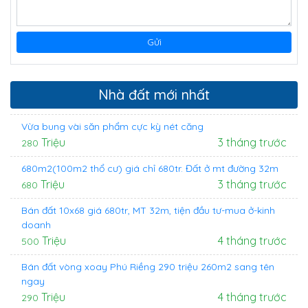
Nhà đất mới nhất
Vừa bung vài săn phẩm cực kỳ nét căng
Triệu
3 tháng trước
280
680m2(100m2 thổ cư) giá chỉ 680tr. Đất ở mt đường 32m
Triệu
3 tháng trước
680
Bán đất 10x68 giá 680tr, MT 32m, tiện đầu tư-mua ở-kinh
doanh
Triệu
4 tháng trước
500
Bán đất vòng xoay Phú Riềng 290 triệu 260m2 sang tên
ngay
Triệu
4 tháng trước
290