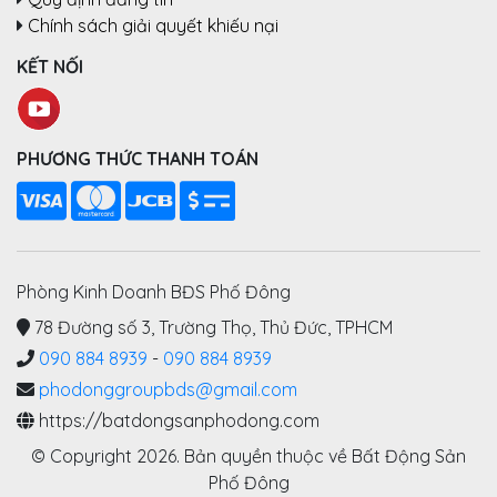
Chính sách giải quyết khiếu nại
KẾT NỐI
PHƯƠNG THỨC THANH TOÁN
Phòng Kinh Doanh BĐS Phố Đông
78 Đường số 3, Trường Thọ, Thủ Đức, TPHCM
090 884 8939
-
090 884 8939
phodonggroupbds@gmail.com
https://batdongsanphodong.com
© Copyright 2026. Bản quyền thuộc về Bất Động Sản
Phố Đông