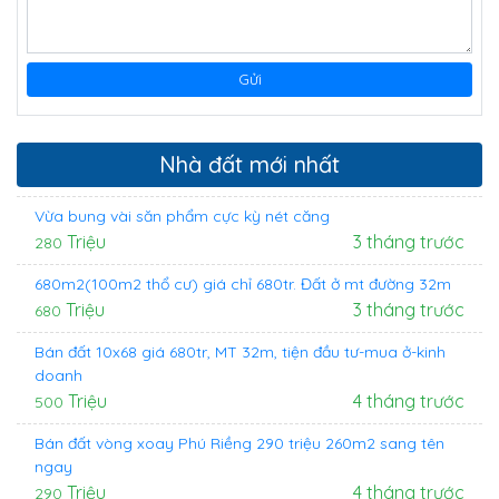
Nhà đất mới nhất
Vừa bung vài săn phẩm cực kỳ nét căng
Triệu
3 tháng trước
280
680m2(100m2 thổ cư) giá chỉ 680tr. Đất ở mt đường 32m
Triệu
3 tháng trước
680
Bán đất 10x68 giá 680tr, MT 32m, tiện đầu tư-mua ở-kinh
doanh
Triệu
4 tháng trước
500
Bán đất vòng xoay Phú Riềng 290 triệu 260m2 sang tên
ngay
Triệu
4 tháng trước
290