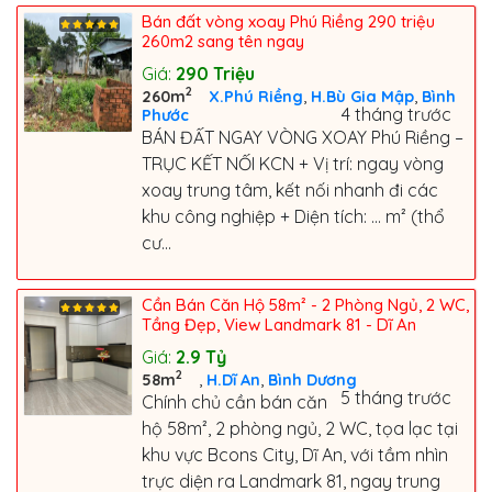
Bán đất vòng xoay Phú Riềng 290 triệu
260m2 sang tên ngay
Giá:
290
Triệu
2
,
,
260m
X.Phú Riềng
H.Bù Gia Mập
Bình
4 tháng trước
Phước
BÁN ĐẤT NGAY VÒNG XOAY Phú Riềng –
TRỤC KẾT NỐI KCN + Vị trí: ngay vòng
xoay trung tâm, kết nối nhanh đi các
khu công nghiệp + Diện tích: … m² (thổ
cư...
Cần Bán Căn Hộ 58m² - 2 Phòng Ngủ, 2 WC,
Tầng Đẹp, View Landmark 81 - Dĩ An
Giá:
2.9
Tỷ
2
,
,
58m
H.Dĩ An
Bình Dương
5 tháng trước
Chính chủ cần bán căn
hộ 58m², 2 phòng ngủ, 2 WC, tọa lạc tại
khu vực Bcons City, Dĩ An, với tầm nhìn
trực diện ra Landmark 81, ngay trung