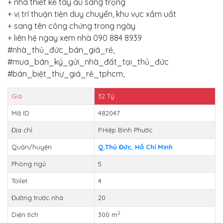
+ nhà thiết kế tây âu sang trọng
+ vị trí thuận tiện duy chuyển, khu vực xầm uất
+ sang tên công chứng trong ngày
+ liên hệ ngay xem nhà 090 884 8939
#nhà_thủ_đức_bán_giá_rẻ,
#mua_bán_ký_gửi_nhà_đất_tại_thủ_đức
#bán_biệt_thự_giá_rẻ_tphcm,
Giá
32
Tỷ
Mã ID
482047
Địa chỉ
P.Hiệp Bình Phước
Quận/huyện
Q.Thủ Đức
,
Hồ Chí Minh
Phòng ngủ
5
Toilet
4
Đường trước nhà
20
2
Diện tích
300 m