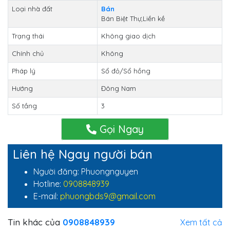
Loại nhà đất
Bán
Bán Biệt Thự,Liền kề
Trạng thái
Không giao dịch
Chính chủ
Không
Pháp lý
Sổ đỏ/Sổ hồng
Hướng
Đông Nam
Số tầng
3
Gọi Ngay
Liên hệ Ngay người bán
Người đăng: Phuongnguyen
Hotline:
0908848939
E-mail:
phuongbds9@gmail.com
Tin khác của
0908848939
Xem tất cả