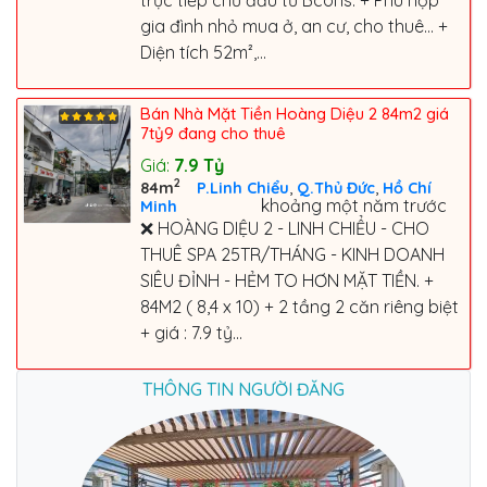
gia đình nhỏ mua ở, an cư, cho thuê... +
Diện tích 52m²,...
Bán Nhà Mặt Tiền Hoàng Diệu 2 84m2 giá
7tỷ9 đang cho thuê
Giá:
7.9
Tỷ
2
,
,
84m
P.Linh Chiểu
Q.Thủ Đức
Hồ Chí
khoảng một năm trước
Minh
❌ HOÀNG DIỆU 2 - LINH CHIỂU - CHO
THUÊ SPA 25TR/THÁNG - KINH DOANH
SIÊU ĐỈNH - HẺM TO HƠN MẶT TIỀN. +
84M2 ( 8,4 x 10) + 2 tầng 2 căn riêng biệt
+ giá : 7.9 tỷ...
THÔNG TIN NGƯỜI ĐĂNG