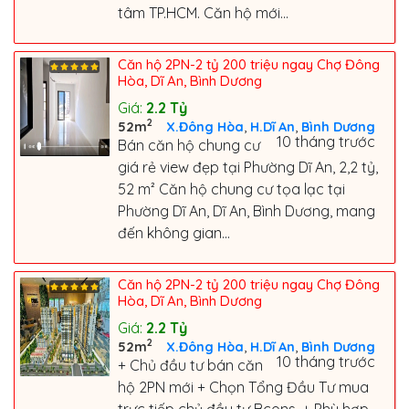
tâm TP.HCM. Căn hộ mới...
Căn hộ 2PN-2 tỷ 200 triệu ngay Chợ Đông
Hòa, Dĩ An, Bình Dương
Giá:
2.2
Tỷ
2
,
,
52m
X.Đông Hòa
H.Dĩ An
Bình Dương
10 tháng trước
Bán căn hộ chung cư
giá rẻ view đẹp tại Phường Dĩ An, 2,2 tỷ,
52 m² Căn hộ chung cư tọa lạc tại
Phường Dĩ An, Dĩ An, Bình Dương, mang
đến không gian...
Căn hộ 2PN-2 tỷ 200 triệu ngay Chợ Đông
Hòa, Dĩ An, Bình Dương
Giá:
2.2
Tỷ
2
,
,
52m
X.Đông Hòa
H.Dĩ An
Bình Dương
10 tháng trước
+ Chủ đầu tư bán căn
hộ 2PN mới + Chọn Tổng Đầu Tư mua
trực tiếp chủ đầu tư Bcons. + Phù hợp