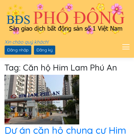
Xin chào quý khách!
Đăng nhập
Đăng ký
Tag: Căn hộ Him Lam Phú An
Dự án căn hộ chung cư Him